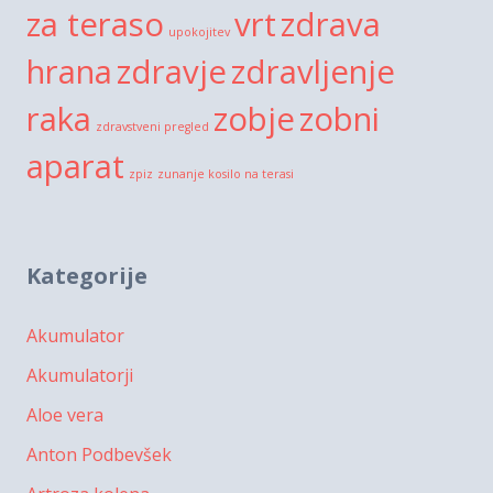
za teraso
vrt
zdrava
upokojitev
hrana
zdravje
zdravljenje
raka
zobje
zobni
zdravstveni pregled
aparat
zpiz
zunanje kosilo na terasi
Kategorije
Akumulator
Akumulatorji
Aloe vera
Anton Podbevšek