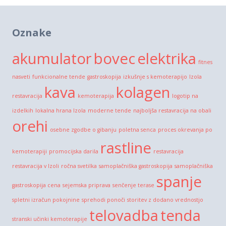
Oznake
akumulator
bovec
elektrika
fitnes
nasveti
funkcionalne tende
gastroskopija
izkušnje s kemoterapijo
Izola
kava
kolagen
restavracija
kemoterapija
logotip na
izdelkih
lokalna hrana Izola
moderne tende
najboljša restavracija na obali
orehi
osebne zgodbe o gibanju
poletna senca
proces okrevanja po
rastline
kemoterapiji
promocijska darila
restavracija
restavracija v Izoli
ročna svetilka
samoplačniška gastroskopija
samoplačniška
spanje
gastroskopija cena
sejemska priprava
senčenje terase
spletni izračun pokojnine
sprehodi ponoči
storitev z dodano vrednostjo
telovadba
tenda
stranski učinki kemoterapije