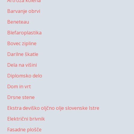
Artroza kolena
Barvanje obrvi
Beneteau
Blefaroplastika
Bovec zipline
Darilne škatle
Dela na višini
Diplomsko delo
Dom in vrt
Drsne stene
Ekstra deviško oljčno olje slovenske Istre
Električni brivnik
Fasadne plošče