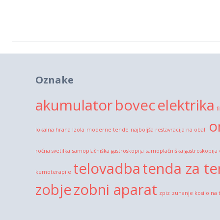
Oznake
akumulator
bovec
elektrika
f
o
lokalna hrana Izola
moderne tende
najboljša restavracija na obali
ročna svetilka
samoplačniška gastroskopija
samoplačniška gastroskopija
telovadba
tenda za te
kemoterapije
zobje
zobni aparat
zpiz
zunanje kosilo na 