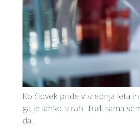
Ko človek pride v srednja leta i
ga je lahko strah. Tudi sama sem
da…