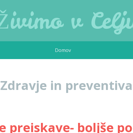
Živimo v Celj
Domov
Zdravje in preventiva
e preiskave- boljše po