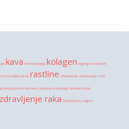
kava
kolagen
cija
kemoterapija
logotip na izdelkih
rastline
promocijska darila
restavracija
restavracija v Izoli
sprehodi ponoči
storitev z dodano vrednostjo
stranski učinki
zdravljenje raka
zdravstveni pregled