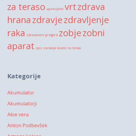
za teraso
vrt
zdrava
upokojitev
hrana
zdravje
zdravljenje
raka
zobje
zobni
zdravstveni pregled
aparat
zpiz
zunanje kosilo na terasi
Kategorije
Akumulator
Akumulatorji
Aloe vera
Anton Podbevšek