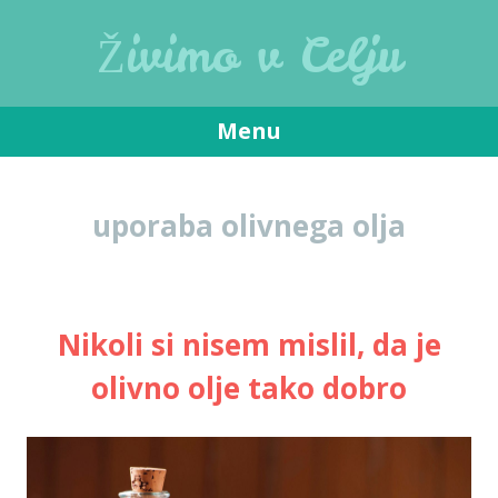
Živimo v Celju
Menu
Skip
to
uporaba olivnega olja
content
Nikoli si nisem mislil, da je
olivno olje tako dobro