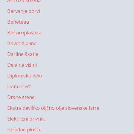
Artroza kolena
Barvanje obrvi
Beneteau
Blefaroplastika
Bovec zipline
Darilne škatle
Dela na višini
Diplomsko delo
Dom in vrt
Drsne stene
Ekstra deviško oljčno olje slovenske Istre
Električni brivnik
Fasadne plošče