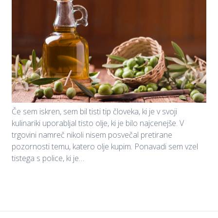
Če sem iskren, sem bil tisti tip človeka, ki je v svoji
kulinariki uporabljal tisto olje, ki je bilo najcenejše. V
trgovini namreč nikoli nisem posvečal pretirane
pozornosti temu, katero olje kupim. Ponavadi sem vzel
tistega s police, ki je…