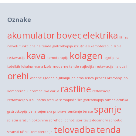
Oznake
akumulator
bovec
elektrika
fitnes
nasveti
funkcionalne tende
gastroskopija
izkušnje s kemoterapijo
Izola
kava
kolagen
restavracija
kemoterapija
logotip na
izdelkih
lokalna hrana Izola
moderne tende
najboljša restavracija na obali
orehi
osebne zgodbe o gibanju
poletna senca
proces okrevanja po
rastline
kemoterapiji
promocijska darila
restavracija
restavracija v Izoli
ročna svetilka
samoplačniška gastroskopija
samoplačniška
spanje
gastroskopija cena
sejemska priprava
senčenje terase
spletni izračun pokojnine
sprehodi ponoči
storitev z dodano vrednostjo
telovadba
tenda
stranski učinki kemoterapije