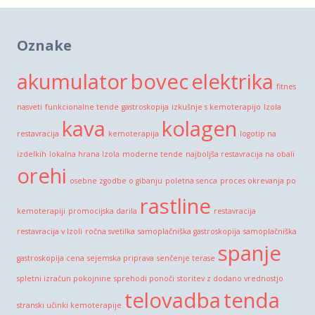
Oznake
akumulator
bovec
elektrika
fitnes
nasveti
funkcionalne tende
gastroskopija
izkušnje s kemoterapijo
Izola
kava
kolagen
restavracija
kemoterapija
logotip na
izdelkih
lokalna hrana Izola
moderne tende
najboljša restavracija na obali
orehi
osebne zgodbe o gibanju
poletna senca
proces okrevanja po
rastline
kemoterapiji
promocijska darila
restavracija
restavracija v Izoli
ročna svetilka
samoplačniška gastroskopija
samoplačniška
spanje
gastroskopija cena
sejemska priprava
senčenje terase
spletni izračun pokojnine
sprehodi ponoči
storitev z dodano vrednostjo
telovadba
tenda
stranski učinki kemoterapije