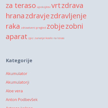
za teraso
vrt
zdrava
upokojitev
hrana
zdravje
zdravljenje
raka
zobje
zobni
zdravstveni pregled
aparat
zpiz
zunanje kosilo na terasi
Kategorije
Akumulator
Akumulatorji
Aloe vera
Anton Podbevšek