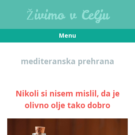
Živimo v Celju
Menu
Skip
to
mediteranska prehrana
content
Nikoli si nisem mislil, da je
olivno olje tako dobro