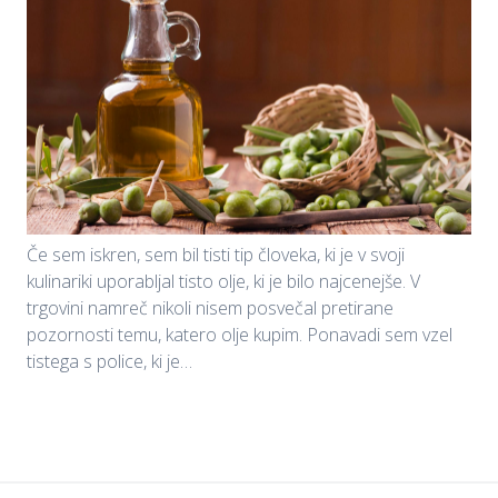
Če sem iskren, sem bil tisti tip človeka, ki je v svoji
kulinariki uporabljal tisto olje, ki je bilo najcenejše. V
trgovini namreč nikoli nisem posvečal pretirane
pozornosti temu, katero olje kupim. Ponavadi sem vzel
tistega s police, ki je…