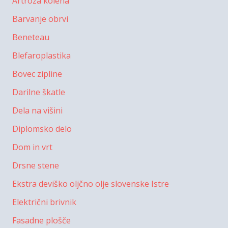
Artroza kolena
Barvanje obrvi
Beneteau
Blefaroplastika
Bovec zipline
Darilne škatle
Dela na višini
Diplomsko delo
Dom in vrt
Drsne stene
Ekstra deviško oljčno olje slovenske Istre
Električni brivnik
Fasadne plošče