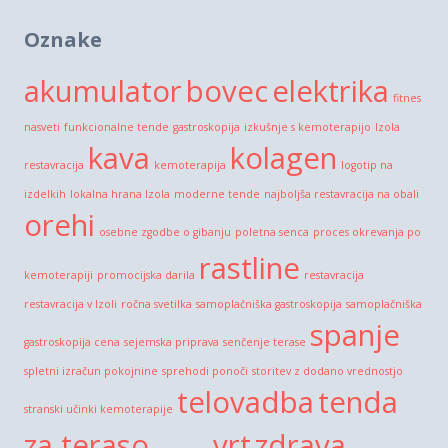
Oznake
akumulator
bovec
elektrika
fitnes
nasveti
funkcionalne tende
gastroskopija
izkušnje s kemoterapijo
Izola
kava
kolagen
restavracija
kemoterapija
logotip na
izdelkih
lokalna hrana Izola
moderne tende
najboljša restavracija na obali
orehi
osebne zgodbe o gibanju
poletna senca
proces okrevanja po
rastline
kemoterapiji
promocijska darila
restavracija
restavracija v Izoli
ročna svetilka
samoplačniška gastroskopija
samoplačniška
spanje
gastroskopija cena
sejemska priprava
senčenje terase
spletni izračun pokojnine
sprehodi ponoči
storitev z dodano vrednostjo
telovadba
tenda
stranski učinki kemoterapije
za teraso
vrt
zdrava