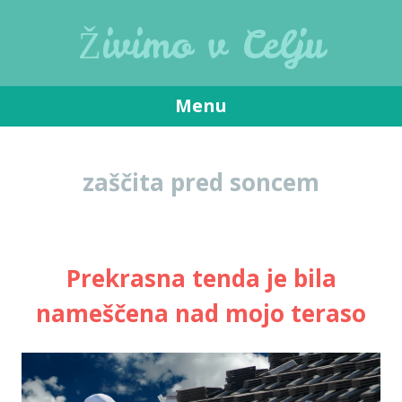
Živimo v Celju
Menu
Skip
to
zaščita pred soncem
content
Prekrasna tenda je bila
nameščena nad mojo teraso