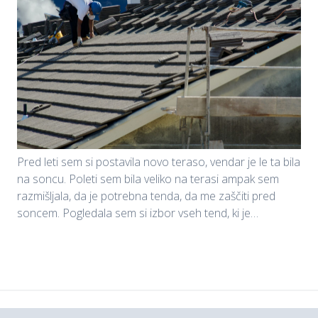
Pred leti sem si postavila novo teraso, vendar je le ta bila
na soncu. Poleti sem bila veliko na terasi ampak sem
razmišljala, da je potrebna tenda, da me zaščiti pred
soncem. Pogledala sem si izbor vseh tend, ki je…