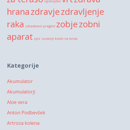
upokojitev
hrana
zdravje
zdravljenje
raka
zobje
zobni
zdravstveni pregled
aparat
zpiz
zunanje kosilo na terasi
Kategorije
Akumulator
Akumulatorji
Aloe vera
Anton Podbevšek
Artroza kolena