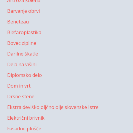
Artroza kolena
Barvanje obrvi
Beneteau
Blefaroplastika
Bovec zipline
Darilne škatle
Dela na višini
Diplomsko delo
Dom in vrt
Drsne stene
Ekstra deviško oljčno olje slovenske Istre
Električni brivnik
Fasadne plošče