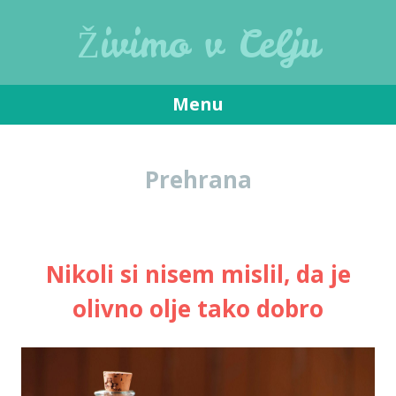
Živimo v Celju
Menu
Skip
to
Prehrana
content
Nikoli si nisem mislil, da je
olivno olje tako dobro