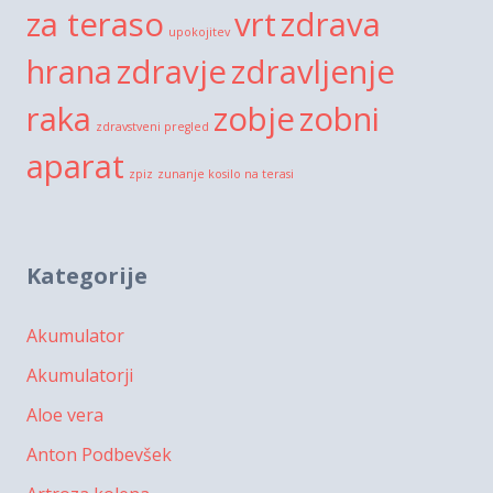
za teraso
vrt
zdrava
upokojitev
hrana
zdravje
zdravljenje
raka
zobje
zobni
zdravstveni pregled
aparat
zpiz
zunanje kosilo na terasi
Kategorije
Akumulator
Akumulatorji
Aloe vera
Anton Podbevšek