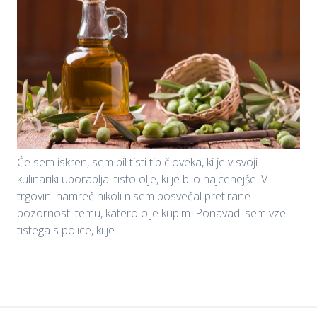
Če sem iskren, sem bil tisti tip človeka, ki je v svoji
kulinariki uporabljal tisto olje, ki je bilo najcenejše. V
trgovini namreč nikoli nisem posvečal pretirane
pozornosti temu, katero olje kupim. Ponavadi sem vzel
tistega s police, ki je…