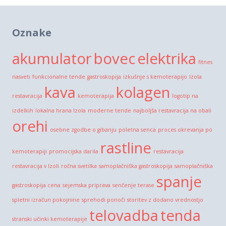
Oznake
akumulator
bovec
elektrika
fitnes
nasveti
funkcionalne tende
gastroskopija
izkušnje s kemoterapijo
Izola
kava
kolagen
restavracija
kemoterapija
logotip na
izdelkih
lokalna hrana Izola
moderne tende
najboljša restavracija na obali
orehi
osebne zgodbe o gibanju
poletna senca
proces okrevanja po
rastline
kemoterapiji
promocijska darila
restavracija
restavracija v Izoli
ročna svetilka
samoplačniška gastroskopija
samoplačniška
spanje
gastroskopija cena
sejemska priprava
senčenje terase
spletni izračun pokojnine
sprehodi ponoči
storitev z dodano vrednostjo
telovadba
tenda
stranski učinki kemoterapije