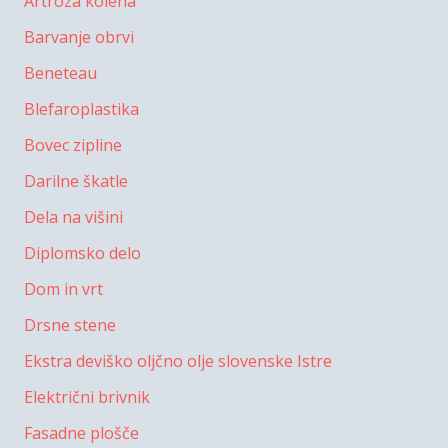
Artroza kolena
Barvanje obrvi
Beneteau
Blefaroplastika
Bovec zipline
Darilne škatle
Dela na višini
Diplomsko delo
Dom in vrt
Drsne stene
Ekstra deviško oljčno olje slovenske Istre
Električni brivnik
Fasadne plošče