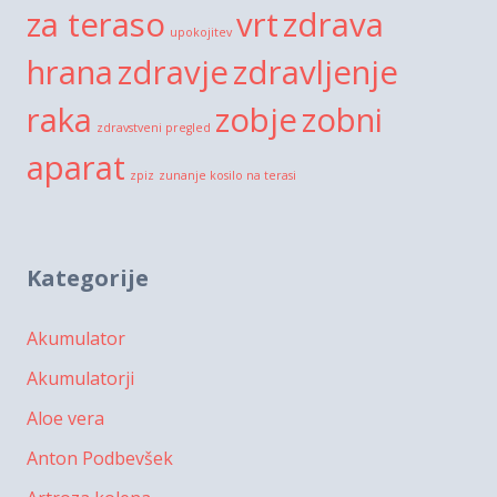
za teraso
vrt
zdrava
upokojitev
hrana
zdravje
zdravljenje
raka
zobje
zobni
zdravstveni pregled
aparat
zpiz
zunanje kosilo na terasi
Kategorije
Akumulator
Akumulatorji
Aloe vera
Anton Podbevšek