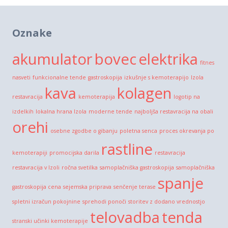
Oznake
akumulator
bovec
elektrika
fitnes
nasveti
funkcionalne tende
gastroskopija
izkušnje s kemoterapijo
Izola
kava
kolagen
restavracija
kemoterapija
logotip na
izdelkih
lokalna hrana Izola
moderne tende
najboljša restavracija na obali
orehi
osebne zgodbe o gibanju
poletna senca
proces okrevanja po
rastline
kemoterapiji
promocijska darila
restavracija
restavracija v Izoli
ročna svetilka
samoplačniška gastroskopija
samoplačniška
spanje
gastroskopija cena
sejemska priprava
senčenje terase
spletni izračun pokojnine
sprehodi ponoči
storitev z dodano vrednostjo
telovadba
tenda
stranski učinki kemoterapije