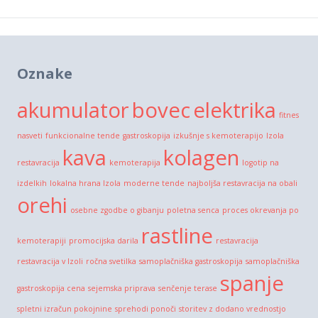
Oznake
akumulator
bovec
elektrika
fitnes
nasveti
funkcionalne tende
gastroskopija
izkušnje s kemoterapijo
Izola
kava
kolagen
restavracija
kemoterapija
logotip na
izdelkih
lokalna hrana Izola
moderne tende
najboljša restavracija na obali
orehi
osebne zgodbe o gibanju
poletna senca
proces okrevanja po
rastline
kemoterapiji
promocijska darila
restavracija
restavracija v Izoli
ročna svetilka
samoplačniška gastroskopija
samoplačniška
spanje
gastroskopija cena
sejemska priprava
senčenje terase
spletni izračun pokojnine
sprehodi ponoči
storitev z dodano vrednostjo