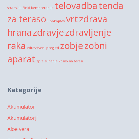
telovadba
tenda
stranski učinki kemoterapije
za teraso
vrt
zdrava
upokojitev
hrana
zdravje
zdravljenje
raka
zobje
zobni
zdravstveni pregled
aparat
zpiz
zunanje kosilo na terasi
Kategorije
Akumulator
Akumulatorji
Aloe vera