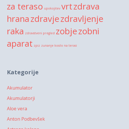
za teraso
vrt
zdrava
upokojitev
hrana
zdravje
zdravljenje
raka
zobje
zobni
zdravstveni pregled
aparat
zpiz
zunanje kosilo na terasi
Kategorije
Akumulator
Akumulatorji
Aloe vera
Anton Podbevšek