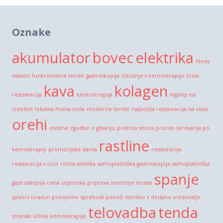
Oznake
akumulator
bovec
elektrika
fitnes
nasveti
funkcionalne tende
gastroskopija
izkušnje s kemoterapijo
Izola
kava
kolagen
restavracija
kemoterapija
logotip na
izdelkih
lokalna hrana Izola
moderne tende
najboljša restavracija na obali
orehi
osebne zgodbe o gibanju
poletna senca
proces okrevanja po
rastline
kemoterapiji
promocijska darila
restavracija
restavracija v Izoli
ročna svetilka
samoplačniška gastroskopija
samoplačniška
spanje
gastroskopija cena
sejemska priprava
senčenje terase
spletni izračun pokojnine
sprehodi ponoči
storitev z dodano vrednostjo
telovadba
tenda
stranski učinki kemoterapije