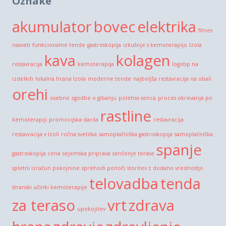
Oznake
akumulator
bovec
elektrika
fitnes
nasveti
funkcionalne tende
gastroskopija
izkušnje s kemoterapijo
Izola
kava
kolagen
restavracija
kemoterapija
logotip na
izdelkih
lokalna hrana Izola
moderne tende
najboljša restavracija na obali
orehi
osebne zgodbe o gibanju
poletna senca
proces okrevanja po
rastline
kemoterapiji
promocijska darila
restavracija
restavracija v Izoli
ročna svetilka
samoplačniška gastroskopija
samoplačniška
spanje
gastroskopija cena
sejemska priprava
senčenje terase
spletni izračun pokojnine
sprehodi ponoči
storitev z dodano vrednostjo
telovadba
tenda
stranski učinki kemoterapije
za teraso
vrt
zdrava
upokojitev