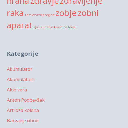
hrana
zdravje
zdravljenje
raka
zobje
zobni
zdravstveni pregled
aparat
zpiz
zunanje kosilo na terasi
Kategorije
Akumulator
Akumulatorji
Aloe vera
Anton Podbevšek
Artroza kolena
Barvanje obrvi