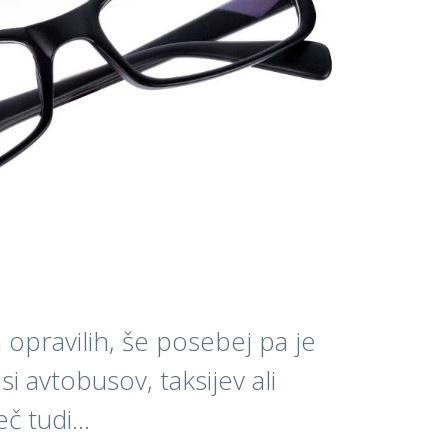
 opravilih, še posebej pa je
 avtobusov, taksijev ali
eč tudi…