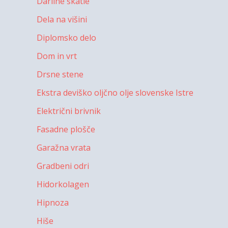
Darilne škatle
Dela na višini
Diplomsko delo
Dom in vrt
Drsne stene
Ekstra deviško oljčno olje slovenske Istre
Električni brivnik
Fasadne plošče
Garažna vrata
Gradbeni odri
Hidorkolagen
Hipnoza
Hiše