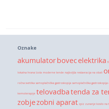
Oznake
akumulator
bovec
elektrika
f
o
lokalna hrana Izola
moderne tende
najboljša restavracija na obali
ročna svetilka
samoplačniška gastroskopija
samoplačniška gastroskopija
telovadba
tenda za te
kemoterapije
zobje
zobni aparat
zpiz
zunanje kosilo na 