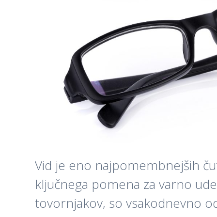
Vid je eno najpomembnejših čutil
ključnega pomena za varno udelež
tovornjakov, so vsakodnevno od