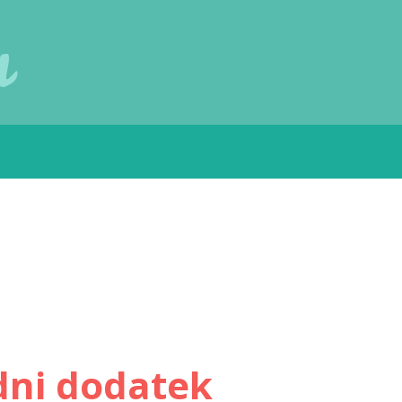
u
dni dodatek