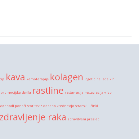
kava
kolagen
cija
kemoterapija
logotip na izdelkih
rastline
promocijska darila
restavracija
restavracija v Izoli
sprehodi ponoči
storitev z dodano vrednostjo
stranski učinki
zdravljenje raka
zdravstveni pregled