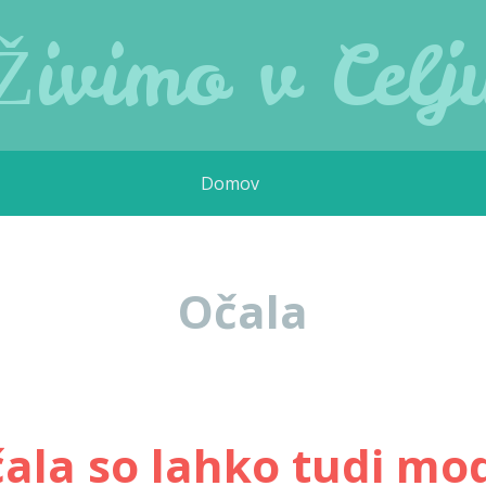
Živimo v Celj
Domov
Očala
ala so lahko tudi mo