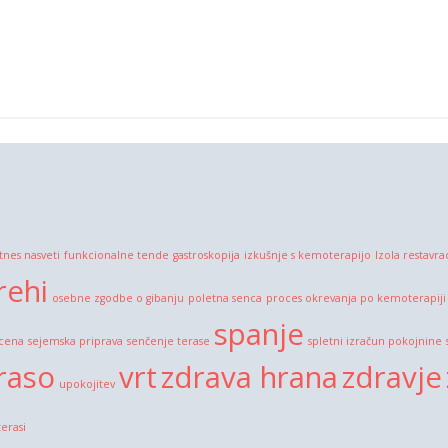
itnes nasveti
funkcionalne tende
gastroskopija
izkušnje s kemoterapijo
Izola restavra
rehi
osebne zgodbe o gibanju
poletna senca
proces okrevanja po kemoterapiji
spanje
 cena
sejemska priprava
senčenje terase
spletni izračun pokojnine
raso
vrt
zdrava hrana
zdravje
upokojitev
terasi