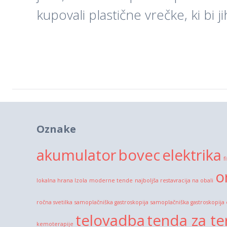
kupovali plastične vrečke, ki bi j
Oznake
akumulator
bovec
elektrika
f
o
lokalna hrana Izola
moderne tende
najboljša restavracija na obali
ročna svetilka
samoplačniška gastroskopija
samoplačniška gastroskopija
telovadba
tenda za te
kemoterapije