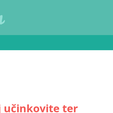
u
 učinkovite ter