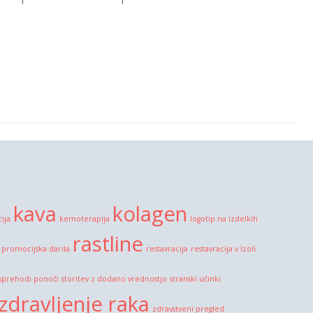
kava
kolagen
cija
kemoterapija
logotip na izdelkih
rastline
promocijska darila
restavracija
restavracija v Izoli
sprehodi ponoči
storitev z dodano vrednostjo
stranski učinki
zdravljenje raka
zdravstveni pregled