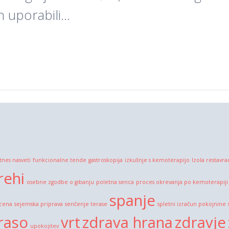
ih uporabili…
itnes nasveti
funkcionalne tende
gastroskopija
izkušnje s kemoterapijo
Izola restavra
rehi
osebne zgodbe o gibanju
poletna senca
proces okrevanja po kemoterapiji
spanje
 cena
sejemska priprava
senčenje terase
spletni izračun pokojnine
raso
vrt
zdrava hrana
zdravje
upokojitev