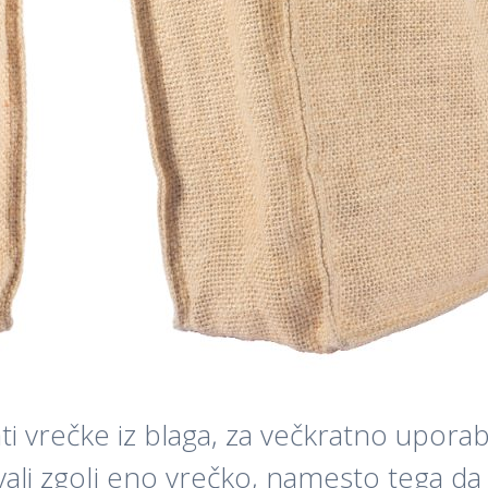
ati vrečke iz blaga, za večkratno upora
ovali zgolj eno vrečko, namesto tega 