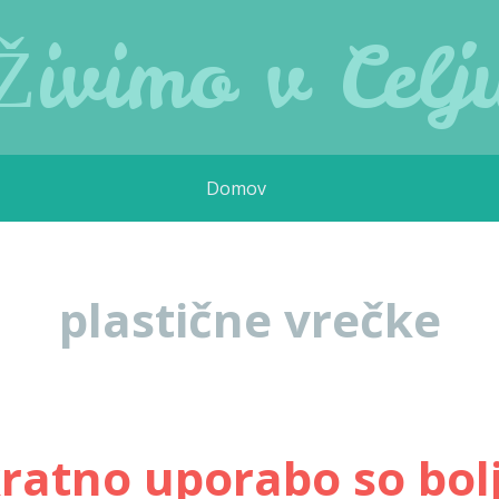
Živimo v Celj
Domov
plastične vrečke
ratno uporabo so bolj