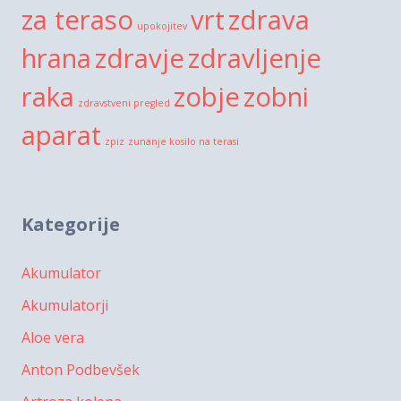
za teraso
vrt
zdrava
upokojitev
hrana
zdravje
zdravljenje
raka
zobje
zobni
zdravstveni pregled
aparat
zpiz
zunanje kosilo na terasi
Kategorije
Akumulator
Akumulatorji
Aloe vera
Anton Podbevšek