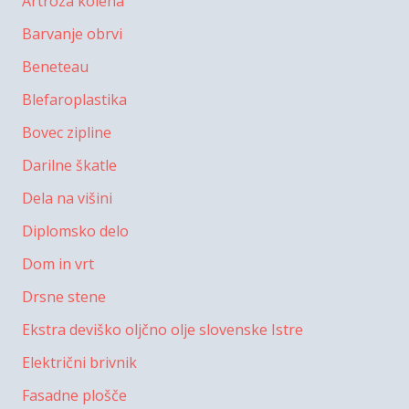
Artroza kolena
Barvanje obrvi
Beneteau
Blefaroplastika
Bovec zipline
Darilne škatle
Dela na višini
Diplomsko delo
Dom in vrt
Drsne stene
Ekstra deviško oljčno olje slovenske Istre
Električni brivnik
Fasadne plošče