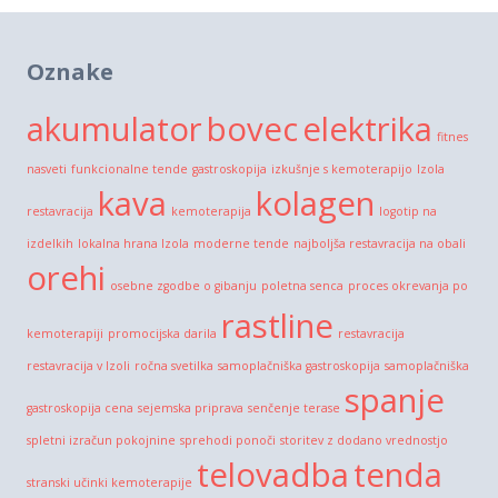
Oznake
akumulator
bovec
elektrika
fitnes
nasveti
funkcionalne tende
gastroskopija
izkušnje s kemoterapijo
Izola
kava
kolagen
restavracija
kemoterapija
logotip na
izdelkih
lokalna hrana Izola
moderne tende
najboljša restavracija na obali
orehi
osebne zgodbe o gibanju
poletna senca
proces okrevanja po
rastline
kemoterapiji
promocijska darila
restavracija
restavracija v Izoli
ročna svetilka
samoplačniška gastroskopija
samoplačniška
spanje
gastroskopija cena
sejemska priprava
senčenje terase
spletni izračun pokojnine
sprehodi ponoči
storitev z dodano vrednostjo
telovadba
tenda
stranski učinki kemoterapije