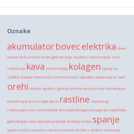
Oznake
akumulator
bovec
elektrika
fitnes
nasveti
funkcionalne tende
gastroskopija
izkušnje s kemoterapijo
Izola
kava
kolagen
restavracija
kemoterapija
logotip na
izdelkih
lokalna hrana Izola
moderne tende
najboljša restavracija na obali
orehi
osebne zgodbe o gibanju
poletna senca
proces okrevanja po
rastline
kemoterapiji
promocijska darila
restavracija
restavracija v Izoli
ročna svetilka
samoplačniška gastroskopija
samoplačniška
spanje
gastroskopija cena
sejemska priprava
senčenje terase
spletni izračun pokojnine
sprehodi ponoči
storitev z dodano vrednostjo