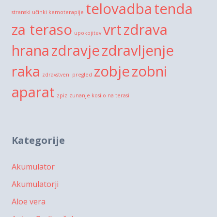
telovadba
tenda
stranski učinki kemoterapije
za teraso
vrt
zdrava
upokojitev
hrana
zdravje
zdravljenje
raka
zobje
zobni
zdravstveni pregled
aparat
zpiz
zunanje kosilo na terasi
Kategorije
Akumulator
Akumulatorji
Aloe vera