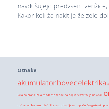
navdušujejo predvsem verižice, 
Kakor koli že nakit je že zelo d
Oznake
akumulator
bovec
elektrika
f
o
lokalna hrana Izola
moderne tende
najboljša restavracija na obali
ročna svetilka
samoplačniška gastroskopija
samoplačniška gastroskopija