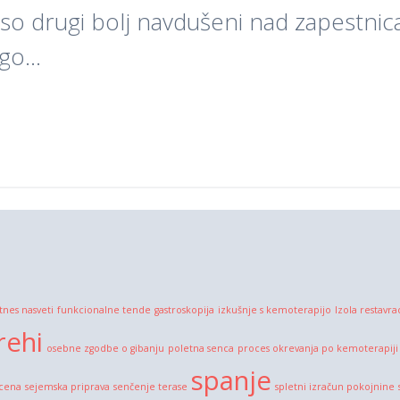
so drugi bolj navdušeni nad zapestnic
olgo…
itnes nasveti
funkcionalne tende
gastroskopija
izkušnje s kemoterapijo
Izola restavra
rehi
osebne zgodbe o gibanju
poletna senca
proces okrevanja po kemoterapiji
spanje
 cena
sejemska priprava
senčenje terase
spletni izračun pokojnine