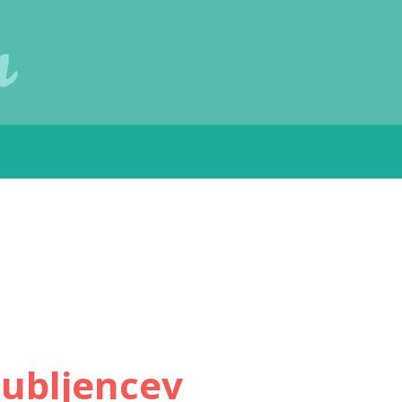
u
jubljencev