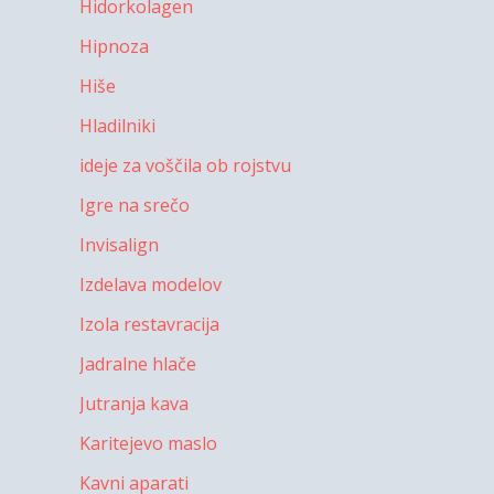
Hidorkolagen
Hipnoza
Hiše
Hladilniki
ideje za voščila ob rojstvu
Igre na srečo
Invisalign
Izdelava modelov
Izola restavracija
Jadralne hlače
Jutranja kava
Karitejevo maslo
Kavni aparati