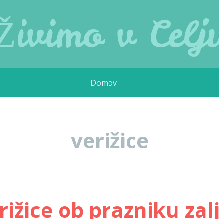
Živimo v Celj
Domov
verižice
ižice ob prazniku zal