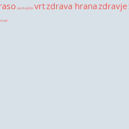
raso
vrt
zdrava hrana
zdravje
upokojitev
terasi