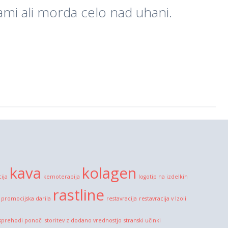
ami ali morda celo nad uhani.
kava
kolagen
cija
kemoterapija
logotip na izdelkih
rastline
promocijska darila
restavracija
restavracija v Izoli
sprehodi ponoči
storitev z dodano vrednostjo
stranski učinki