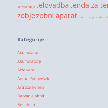
telovadba
tenda za te
kemoterapije
zobje
zobni aparat
zpiz
zunanje kosilo na 
Kategorije
Akumulator
Akumulatorji
Aloe vera
Anton Podbevšek
Artroza kolena
Barvanje obrvi
Beneteau