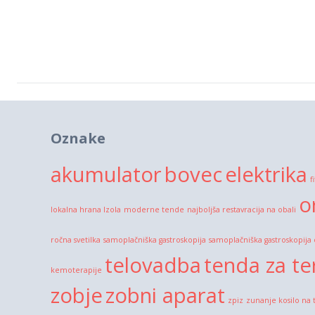
Oznake
akumulator
bovec
elektrika
f
o
lokalna hrana Izola
moderne tende
najboljša restavracija na obali
ročna svetilka
samoplačniška gastroskopija
samoplačniška gastroskopija
telovadba
tenda za te
kemoterapije
zobje
zobni aparat
zpiz
zunanje kosilo na 