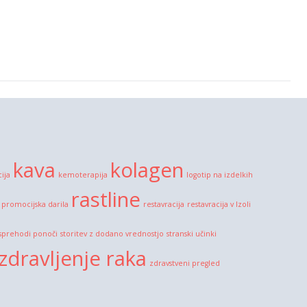
kava
kolagen
cija
kemoterapija
logotip na izdelkih
rastline
promocijska darila
restavracija
restavracija v Izoli
sprehodi ponoči
storitev z dodano vrednostjo
stranski učinki
zdravljenje raka
zdravstveni pregled