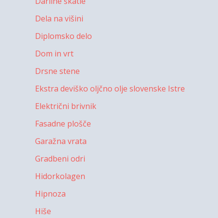
Darilne škatle
Dela na višini
Diplomsko delo
Dom in vrt
Drsne stene
Ekstra deviško oljčno olje slovenske Istre
Električni brivnik
Fasadne plošče
Garažna vrata
Gradbeni odri
Hidorkolagen
Hipnoza
Hiše