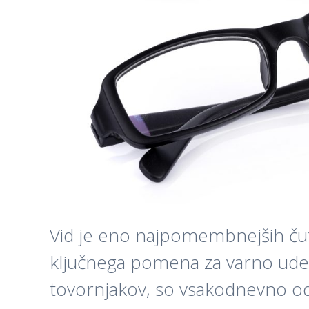
Vid je eno najpomembnejših čutil
ključnega pomena za varno udelež
tovornjakov, so vsakodnevno od