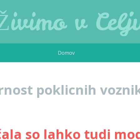
Živimo v Celj
Domov
rnost poklicnih vozni
ala so lahko tudi mo