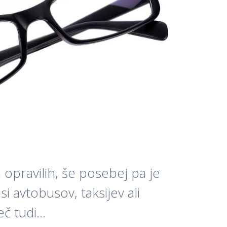
 opravilih, še posebej pa je
 avtobusov, taksijev ali
eč tudi…