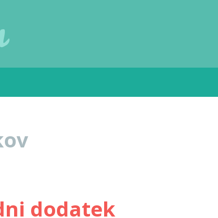
u
kov
dni dodatek