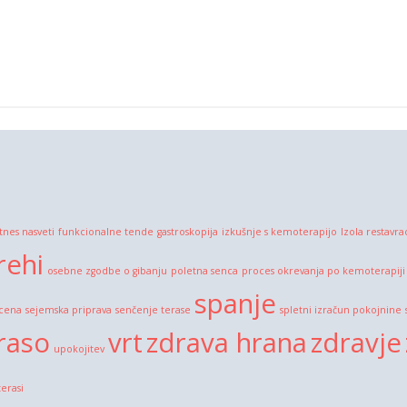
itnes nasveti
funkcionalne tende
gastroskopija
izkušnje s kemoterapijo
Izola restavra
rehi
osebne zgodbe o gibanju
poletna senca
proces okrevanja po kemoterapiji
spanje
 cena
sejemska priprava
senčenje terase
spletni izračun pokojnine
raso
vrt
zdrava hrana
zdravje
upokojitev
terasi