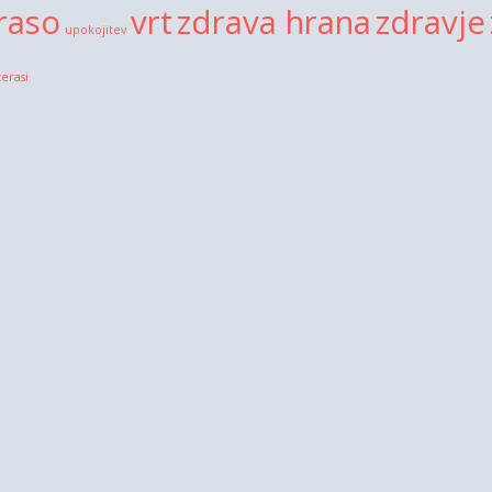
raso
vrt
zdrava hrana
zdravje
upokojitev
terasi