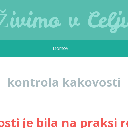
Živimo v Celj
Domov
kontrola kakovosti
ti je bila na praksi 