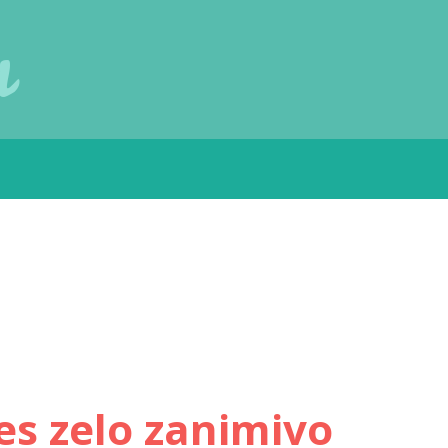
u
res zelo zanimivo