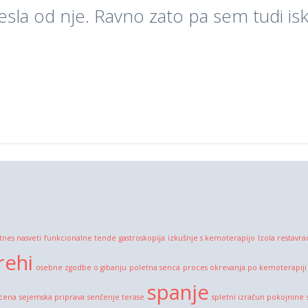
sla od nje. Ravno zato pa sem tudi is
itnes nasveti
funkcionalne tende
gastroskopija
izkušnje s kemoterapijo
Izola restavra
rehi
osebne zgodbe o gibanju
poletna senca
proces okrevanja po kemoterapiji
spanje
 cena
sejemska priprava
senčenje terase
spletni izračun pokojnine