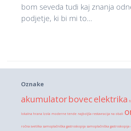
bom seveda tudi kaj znanja odne
podjetje, ki bi mi to…
Oznake
akumulator
bovec
elektrika
f
o
lokalna hrana Izola
moderne tende
najboljša restavracija na obali
ročna svetilka
samoplačniška gastroskopija
samoplačniška gastroskopija