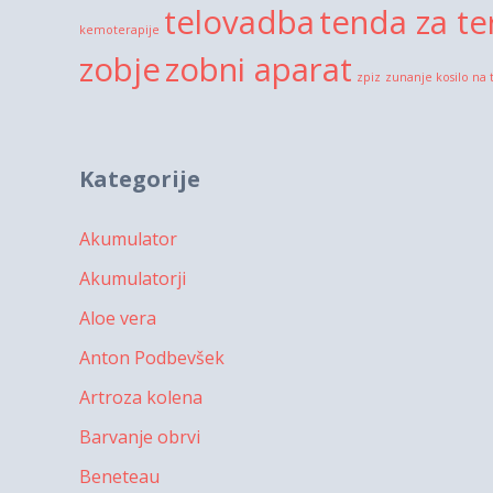
telovadba
tenda za te
kemoterapije
zobje
zobni aparat
zpiz
zunanje kosilo na 
Kategorije
Akumulator
Akumulatorji
Aloe vera
Anton Podbevšek
Artroza kolena
Barvanje obrvi
Beneteau