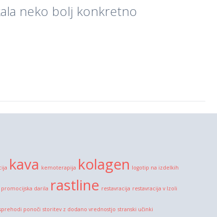
kala neko bolj konkretno
kava
kolagen
cija
kemoterapija
logotip na izdelkih
rastline
promocijska darila
restavracija
restavracija v Izoli
sprehodi ponoči
storitev z dodano vrednostjo
stranski učinki