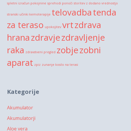
spletni izračun pokojnine
sprehodi ponoči
storitev z dodano vrednostjo
telovadba
tenda
stranski učinki kemoterapije
za teraso
vrt
zdrava
upokojitev
hrana
zdravje
zdravljenje
raka
zobje
zobni
zdravstveni pregled
aparat
zpiz
zunanje kosilo na terasi
Kategorije
Akumulator
Akumulatorji
Aloe vera