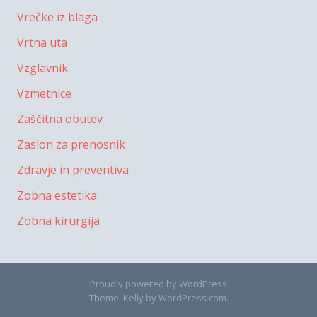
Vrečke iz blaga
Vrtna uta
Vzglavnik
Vzmetnice
Zaščitna obutev
Zaslon za prenosnik
Zdravje in preventiva
Zobna estetika
Zobna kirurgija
Proudly powered by WordPress
Theme: Kelly by
WordPress.com
.