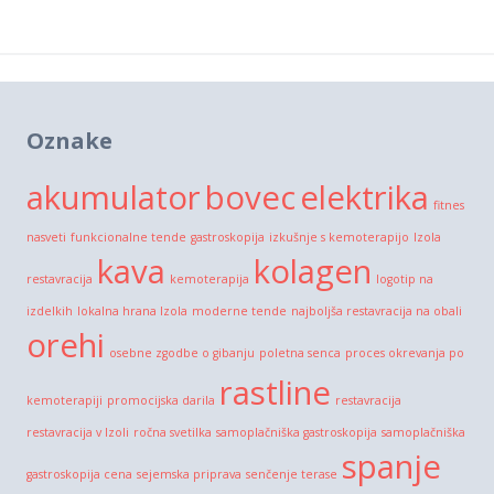
Oznake
akumulator
bovec
elektrika
fitnes
nasveti
funkcionalne tende
gastroskopija
izkušnje s kemoterapijo
Izola
kava
kolagen
restavracija
kemoterapija
logotip na
izdelkih
lokalna hrana Izola
moderne tende
najboljša restavracija na obali
orehi
osebne zgodbe o gibanju
poletna senca
proces okrevanja po
rastline
kemoterapiji
promocijska darila
restavracija
restavracija v Izoli
ročna svetilka
samoplačniška gastroskopija
samoplačniška
spanje
gastroskopija cena
sejemska priprava
senčenje terase