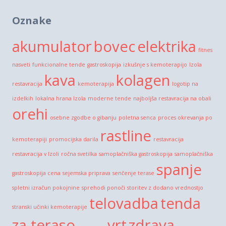
Oznake
akumulator
bovec
elektrika
fitnes
nasveti
funkcionalne tende
gastroskopija
izkušnje s kemoterapijo
Izola
kava
kolagen
restavracija
kemoterapija
logotip na
izdelkih
lokalna hrana Izola
moderne tende
najboljša restavracija na obali
orehi
osebne zgodbe o gibanju
poletna senca
proces okrevanja po
rastline
kemoterapiji
promocijska darila
restavracija
restavracija v Izoli
ročna svetilka
samoplačniška gastroskopija
samoplačniška
spanje
gastroskopija cena
sejemska priprava
senčenje terase
spletni izračun pokojnine
sprehodi ponoči
storitev z dodano vrednostjo
telovadba
tenda
stranski učinki kemoterapije
za teraso
vrt
zdrava