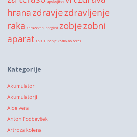
upokojitev
hrana
zdravje
zdravljenje
raka
zobje
zobni
zdravstveni pregled
aparat
zpiz
zunanje kosilo na terasi
Kategorije
Akumulator
Akumulatorji
Aloe vera
Anton Podbevšek
Artroza kolena