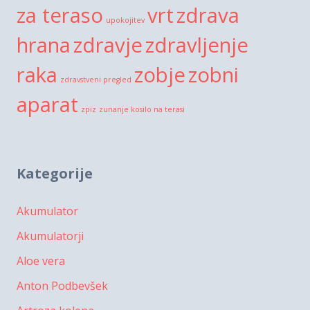
za teraso
vrt
zdrava
upokojitev
hrana
zdravje
zdravljenje
raka
zobje
zobni
zdravstveni pregled
aparat
zpiz
zunanje kosilo na terasi
Kategorije
Akumulator
Akumulatorji
Aloe vera
Anton Podbevšek