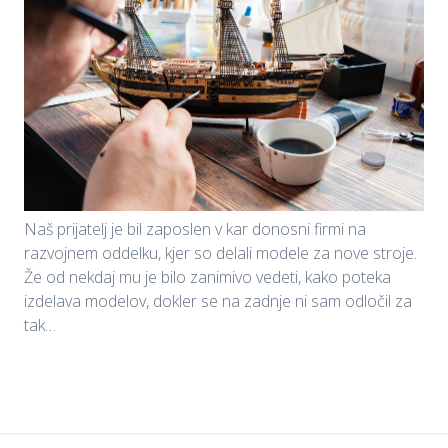
Naš prijatelj je bil zaposlen v kar donosni firmi na
razvojnem oddelku, kjer so delali modele za nove stroje.
Že od nekdaj mu je bilo zanimivo vedeti, kako poteka
izdelava modelov, dokler se na zadnje ni sam odločil za
tak…