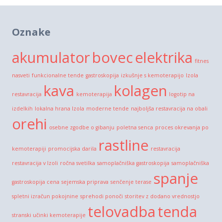
Oznake
akumulator
bovec
elektrika
fitnes
nasveti
funkcionalne tende
gastroskopija
izkušnje s kemoterapijo
Izola
kava
kolagen
restavracija
kemoterapija
logotip na
izdelkih
lokalna hrana Izola
moderne tende
najboljša restavracija na obali
orehi
osebne zgodbe o gibanju
poletna senca
proces okrevanja po
rastline
kemoterapiji
promocijska darila
restavracija
restavracija v Izoli
ročna svetilka
samoplačniška gastroskopija
samoplačniška
spanje
gastroskopija cena
sejemska priprava
senčenje terase
spletni izračun pokojnine
sprehodi ponoči
storitev z dodano vrednostjo
telovadba
tenda
stranski učinki kemoterapije