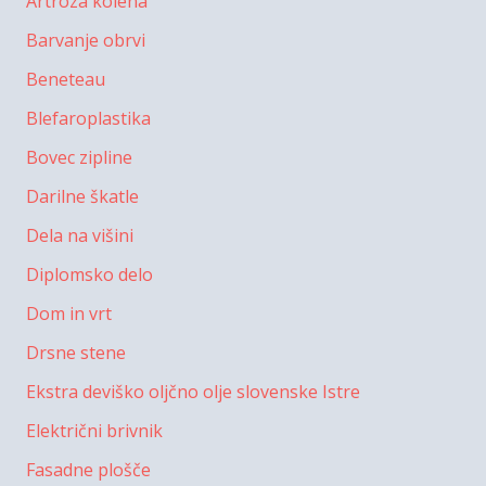
Artroza kolena
Barvanje obrvi
Beneteau
Blefaroplastika
Bovec zipline
Darilne škatle
Dela na višini
Diplomsko delo
Dom in vrt
Drsne stene
Ekstra deviško oljčno olje slovenske Istre
Električni brivnik
Fasadne plošče