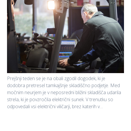
Prejšnji teden se je na obali zgodil dogodek, ki je
dodobra pretresel tamkajšnje skladiščno podjetje. Med
močnim neurjem je v neposredni bližini skladišča udarila
strela, ki je povzročila električni sunek. V trenutku so
odpovedali vsi električni viličarji, brez katerih v…