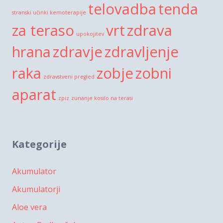
telovadba
tenda
stranski učinki kemoterapije
za teraso
vrt
zdrava
upokojitev
hrana
zdravje
zdravljenje
raka
zobje
zobni
zdravstveni pregled
aparat
zpiz
zunanje kosilo na terasi
Kategorije
Akumulator
Akumulatorji
Aloe vera