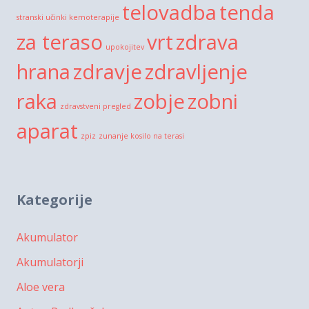
telovadba
tenda
stranski učinki kemoterapije
za teraso
vrt
zdrava
upokojitev
hrana
zdravje
zdravljenje
raka
zobje
zobni
zdravstveni pregled
aparat
zpiz
zunanje kosilo na terasi
Kategorije
Akumulator
Akumulatorji
Aloe vera