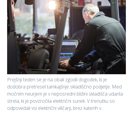
Prejšnji teden se je na obali zgodil dogodek, ki je
dodobra pretresel tamkajšnje skladiščno podjetje. Med
močnim neurjem je v neposredni bližini skladišča udarila
strela, ki je povzročila električni sunek. V trenutku so
odpovedali vsi električni viličarji, brez katerih v…