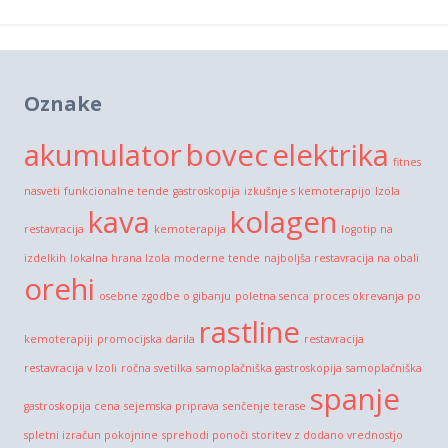
Oznake
akumulator
bovec
elektrika
fitnes
nasveti
funkcionalne tende
gastroskopija
izkušnje s kemoterapijo
Izola
kava
kolagen
restavracija
kemoterapija
logotip na
izdelkih
lokalna hrana Izola
moderne tende
najboljša restavracija na obali
orehi
osebne zgodbe o gibanju
poletna senca
proces okrevanja po
rastline
kemoterapiji
promocijska darila
restavracija
restavracija v Izoli
ročna svetilka
samoplačniška gastroskopija
samoplačniška
spanje
gastroskopija cena
sejemska priprava
senčenje terase
spletni izračun pokojnine
sprehodi ponoči
storitev z dodano vrednostjo