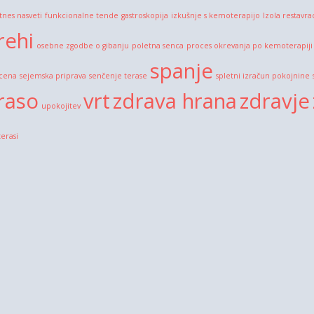
itnes nasveti
funkcionalne tende
gastroskopija
izkušnje s kemoterapijo
Izola restavra
rehi
osebne zgodbe o gibanju
poletna senca
proces okrevanja po kemoterapiji
spanje
 cena
sejemska priprava
senčenje terase
spletni izračun pokojnine
raso
vrt
zdrava hrana
zdravje
upokojitev
terasi