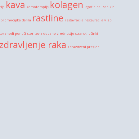
kava
kolagen
cija
kemoterapija
logotip na izdelkih
rastline
promocijska darila
restavracija
restavracija v Izoli
sprehodi ponoči
storitev z dodano vrednostjo
stranski učinki
zdravljenje raka
zdravstveni pregled