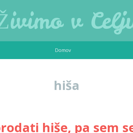
Živimo v Celj
Domov
hiša
prodati hiše, pa sem s