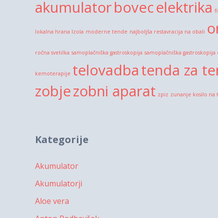
akumulator
bovec
elektrika
f
o
lokalna hrana Izola
moderne tende
najboljša restavracija na obali
ročna svetilka
samoplačniška gastroskopija
samoplačniška gastroskopija
telovadba
tenda za te
kemoterapije
zobje
zobni aparat
zpiz
zunanje kosilo na 
Kategorije
Akumulator
Akumulatorji
Aloe vera