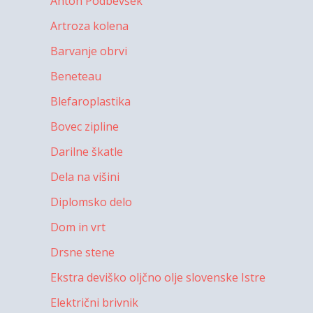
Anton Podbevšek
Artroza kolena
Barvanje obrvi
Beneteau
Blefaroplastika
Bovec zipline
Darilne škatle
Dela na višini
Diplomsko delo
Dom in vrt
Drsne stene
Ekstra deviško oljčno olje slovenske Istre
Električni brivnik