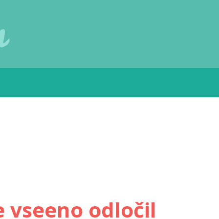
u
e vseeno odločil