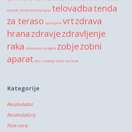
telovadba
tenda
stranski učinki kemoterapije
za teraso
vrt
zdrava
upokojitev
hrana
zdravje
zdravljenje
raka
zobje
zobni
zdravstveni pregled
aparat
zpiz
zunanje kosilo na terasi
Kategorije
Akumulator
Akumulatorji
Aloe vera