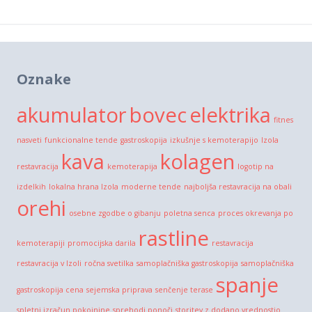
Oznake
akumulator
bovec
elektrika
fitnes
nasveti
funkcionalne tende
gastroskopija
izkušnje s kemoterapijo
Izola
kava
kolagen
restavracija
kemoterapija
logotip na
izdelkih
lokalna hrana Izola
moderne tende
najboljša restavracija na obali
orehi
osebne zgodbe o gibanju
poletna senca
proces okrevanja po
rastline
kemoterapiji
promocijska darila
restavracija
restavracija v Izoli
ročna svetilka
samoplačniška gastroskopija
samoplačniška
spanje
gastroskopija cena
sejemska priprava
senčenje terase
spletni izračun pokojnine
sprehodi ponoči
storitev z dodano vrednostjo