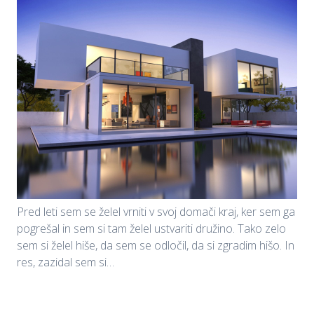
Pred leti sem se želel vrniti v svoj domači kraj, ker sem ga
pogrešal in sem si tam želel ustvariti družino. Tako zelo
sem si želel hiše, da sem se odločil, da si zgradim hišo. In
res, zazidal sem si…