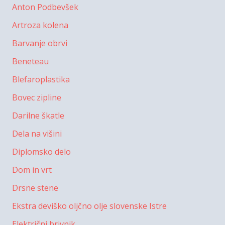
Anton Podbevšek
Artroza kolena
Barvanje obrvi
Beneteau
Blefaroplastika
Bovec zipline
Darilne škatle
Dela na višini
Diplomsko delo
Dom in vrt
Drsne stene
Ekstra deviško oljčno olje slovenske Istre
Električni brivnik