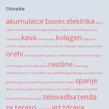
Oznake
akumulator
bovec
elektrika
fitnes
nasveti
funkcionalne tende
gastroskopija
izkušnje s kemoterapijo
Izola
kava
kolagen
restavracija
kemoterapija
logotip na
izdelkih
lokalna hrana Izola
moderne tende
najboljša restavracija na obali
orehi
osebne zgodbe o gibanju
poletna senca
proces okrevanja po
rastline
kemoterapiji
promocijska darila
restavracija
restavracija v Izoli
ročna svetilka
samoplačniška gastroskopija
samoplačniška
spanje
gastroskopija cena
sejemska priprava
senčenje terase
spletni izračun pokojnine
sprehodi ponoči
storitev z dodano vrednostjo
telovadba
tenda
stranski učinki kemoterapije
za teraso
vrt
zdrava
upokojitev