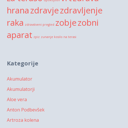
hrana
zdravje
zdravljenje
raka
zobje
zobni
zdravstveni pregled
aparat
zpiz
zunanje kosilo na terasi
Kategorije
Akumulator
Akumulatorji
Aloe vera
Anton Podbevšek
Artroza kolena