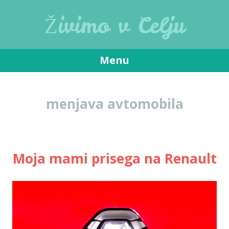
Živimo v Celju
Menu
Skip
to
menjava avtomobila
content
Moja mami prisega na Renault