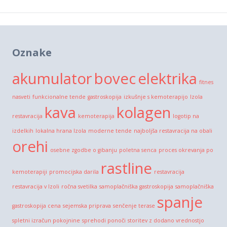
Oznake
akumulator
bovec
elektrika
fitnes
nasveti
funkcionalne tende
gastroskopija
izkušnje s kemoterapijo
Izola
kava
kolagen
restavracija
kemoterapija
logotip na
izdelkih
lokalna hrana Izola
moderne tende
najboljša restavracija na obali
orehi
osebne zgodbe o gibanju
poletna senca
proces okrevanja po
rastline
kemoterapiji
promocijska darila
restavracija
restavracija v Izoli
ročna svetilka
samoplačniška gastroskopija
samoplačniška
spanje
gastroskopija cena
sejemska priprava
senčenje terase
spletni izračun pokojnine
sprehodi ponoči
storitev z dodano vrednostjo