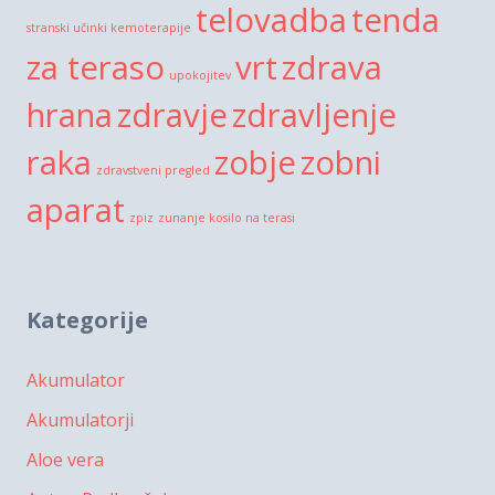
telovadba
tenda
stranski učinki kemoterapije
za teraso
vrt
zdrava
upokojitev
hrana
zdravje
zdravljenje
raka
zobje
zobni
zdravstveni pregled
aparat
zpiz
zunanje kosilo na terasi
Kategorije
Akumulator
Akumulatorji
Aloe vera