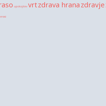
raso
vrt
zdrava hrana
zdravje
upokojitev
terasi