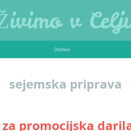
Živimo v Celj
Domov
sejemska priprava
a za promocijska daril