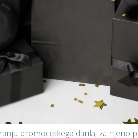
biranju promocijskega darila, za njeno 