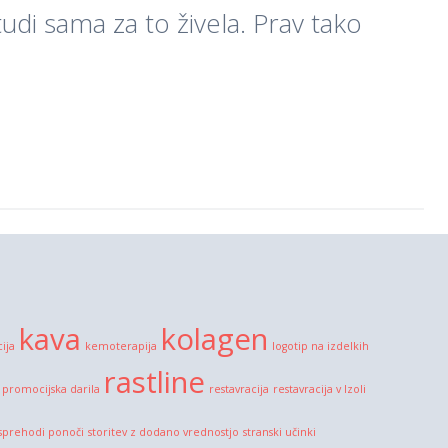
tudi sama za to živela. Prav tako
kava
kolagen
cija
kemoterapija
logotip na izdelkih
rastline
promocijska darila
restavracija
restavracija v Izoli
sprehodi ponoči
storitev z dodano vrednostjo
stranski učinki