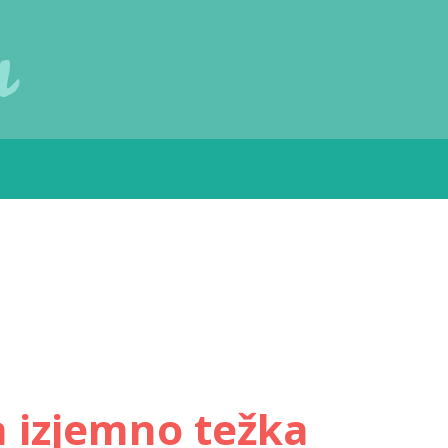
u
a izjemno težka