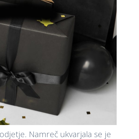
podjetje. Namreč ukvarjala se je