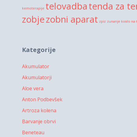
telovadba
tenda za te
kemoterapije
zobje
zobni aparat
zpiz
zunanje kosilo na 
Kategorije
Akumulator
Akumulatorji
Aloe vera
Anton Podbevšek
Artroza kolena
Barvanje obrvi
Beneteau