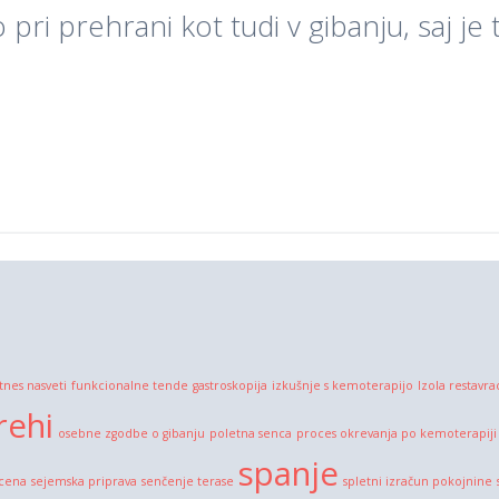
 pri prehrani kot tudi v gibanju, saj je 
itnes nasveti
funkcionalne tende
gastroskopija
izkušnje s kemoterapijo
Izola restavra
rehi
osebne zgodbe o gibanju
poletna senca
proces okrevanja po kemoterapiji
spanje
 cena
sejemska priprava
senčenje terase
spletni izračun pokojnine