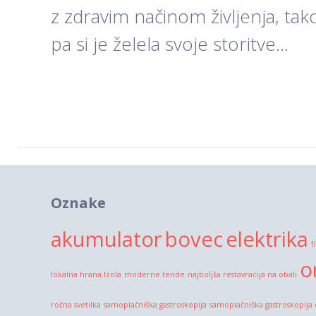
z zdravim načinom življenja, tako
pa si je želela svoje storitve…
Oznake
akumulator
bovec
elektrika
f
o
lokalna hrana Izola
moderne tende
najboljša restavracija na obali
ročna svetilka
samoplačniška gastroskopija
samoplačniška gastroskopija