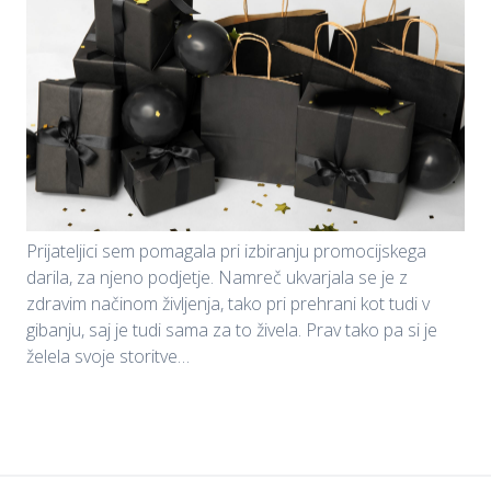
Prijateljici sem pomagala pri izbiranju promocijskega
darila, za njeno podjetje. Namreč ukvarjala se je z
zdravim načinom življenja, tako pri prehrani kot tudi v
gibanju, saj je tudi sama za to živela. Prav tako pa si je
želela svoje storitve…