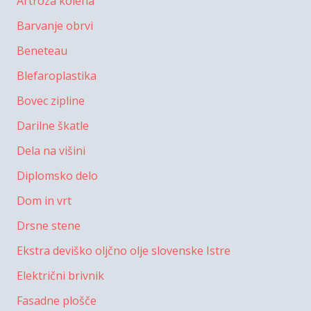
Artroza kolena
Barvanje obrvi
Beneteau
Blefaroplastika
Bovec zipline
Darilne škatle
Dela na višini
Diplomsko delo
Dom in vrt
Drsne stene
Ekstra deviško oljčno olje slovenske Istre
Električni brivnik
Fasadne plošče