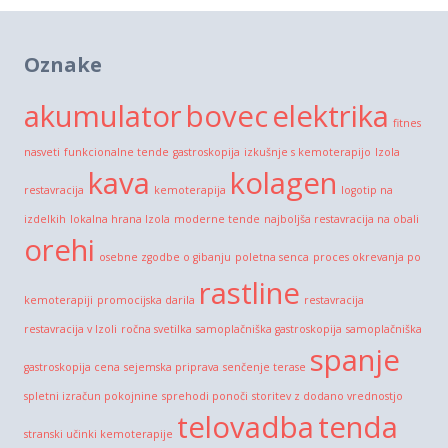
Oznake
akumulator
bovec
elektrika
fitnes
nasveti
funkcionalne tende
gastroskopija
izkušnje s kemoterapijo
Izola
kava
kolagen
restavracija
kemoterapija
logotip na
izdelkih
lokalna hrana Izola
moderne tende
najboljša restavracija na obali
orehi
osebne zgodbe o gibanju
poletna senca
proces okrevanja po
rastline
kemoterapiji
promocijska darila
restavracija
restavracija v Izoli
ročna svetilka
samoplačniška gastroskopija
samoplačniška
spanje
gastroskopija cena
sejemska priprava
senčenje terase
spletni izračun pokojnine
sprehodi ponoči
storitev z dodano vrednostjo
telovadba
tenda
stranski učinki kemoterapije