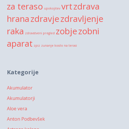
za teraso
vrt
zdrava
upokojitev
hrana
zdravje
zdravljenje
raka
zobje
zobni
zdravstveni pregled
aparat
zpiz
zunanje kosilo na terasi
Kategorije
Akumulator
Akumulatorji
Aloe vera
Anton Podbevšek