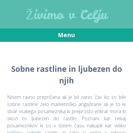
Živimo v Celju
Menu
Skip
to
content
Sobne rastline in ljubezen do
njih
Nisem ravno prepričana ali je bil zares čas ko so bile
sobne rastline zelo marketinško angažirane ali je to le
stvar vsakega posameznika ki preprosto enkrat mora iti
skozi to ljubezen do rastlin. Poznam kar nekaj
posameznikov ki so v tistem času nakupili kar veliko
količino sobnih rastlin, in tako si prišel v njihovo