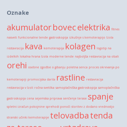
Oznake
akumulator
bovec
elektrika
fitnes
nasveti
funkcionalne tende
gastroskopija
izkušnje s kemoterapijo
Izola
kava
kolagen
restavracija
kemoterapija
logotip na
izdelkih
lokalna hrana Izola
moderne tende
najboljša restavracija na obali
orehi
osebne zgodbe o gibanju
poletna senca
proces okrevanja po
rastline
kemoterapiji
promocijska darila
restavracija
restavracija v Izoli
ročna svetilka
samoplačniška gastroskopija
samoplačniška
spanje
gastroskopija cena
sejemska priprava
senčenje terase
spletni izračun pokojnine
sprehodi ponoči
storitev z dodano vrednostjo
telovadba
tenda
stranski učinki kemoterapije