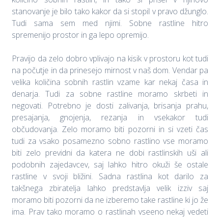
stanovanje je bilo tako kakor da si stopil v pravo džunglo.
Tudi sama sem med njimi. Sobne rastline hitro
spremenijo prostor in ga lepo opremijo.
Pravijo da zelo dobro vplivajo na kisik v prostoru kot tudi
na počutje in da prinesejo mirnost v naš dom. Vendar pa
velika količina sobnih rastlin vzame kar nekaj časa in
denarja. Tudi za sobne rastline moramo skrbeti in
negovati. Potrebno je dosti zalivanja, brisanja prahu,
presajanja, gnojenja, rezanja in vsekakor tudi
občudovanja. Zelo moramo biti pozorni in si vzeti čas
tudi za vsako posamezno sobno rastlino vse moramo
biti zelo previdni da katera ne dobi rastlinskih uši ali
podobnih zajedavcev, saj lahko hitro okuži še ostale
rastline v svoji bližini. Sadna rastlina kot darilo za
takšnega zbiratelja lahko predstavlja velik izziv saj
moramo biti pozorni da ne izberemo take rastline ki jo že
ima. Prav tako moramo o rastlinah vseeno nekaj vedeti