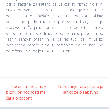
oskrbi rastline za katero pa velikokrat nismo nič krivi.
Slišala pa sem da se za darila ne podarjajo rastline z
bodicami saj te prinašajo nesrečo tako da kaktus, ki ima
bodice ne pride ravno v poštev za tistega ki je
vraževeren. Če prav pomislim, imajo tudi vrtnice ki so
simbol ljubezni svoje trne, te pa se najbolj podarja ob
raznih ženskih praznikih, je pa res tudi, da jim veliko
cvetličarjev poreže trnje z namenom da se nanj ne
porežemo. Morda je nekaj tudi na tem.
←
Hočem ali nočem, v
Naročanje foto platno je
Post
bližnji prihodnosti me
lahko zelo zabavno
→
čaka ortodont
navigation