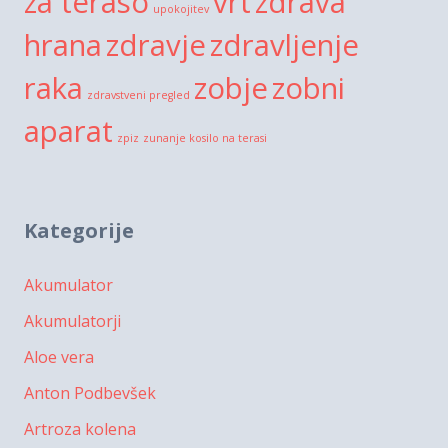
za teraso
vrt
zdrava
upokojitev
hrana
zdravje
zdravljenje
raka
zobje
zobni
zdravstveni pregled
aparat
zpiz
zunanje kosilo na terasi
Kategorije
Akumulator
Akumulatorji
Aloe vera
Anton Podbevšek
Artroza kolena