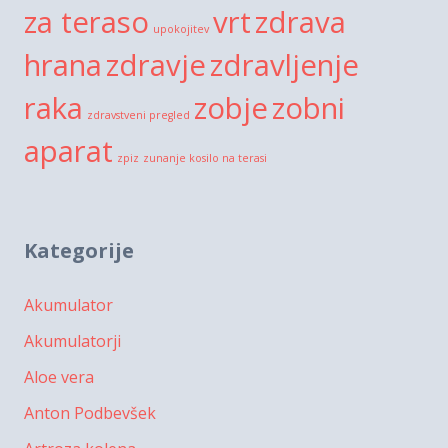
za teraso
vrt
zdrava
upokojitev
hrana
zdravje
zdravljenje
raka
zobje
zobni
zdravstveni pregled
aparat
zpiz
zunanje kosilo na terasi
Kategorije
Akumulator
Akumulatorji
Aloe vera
Anton Podbevšek