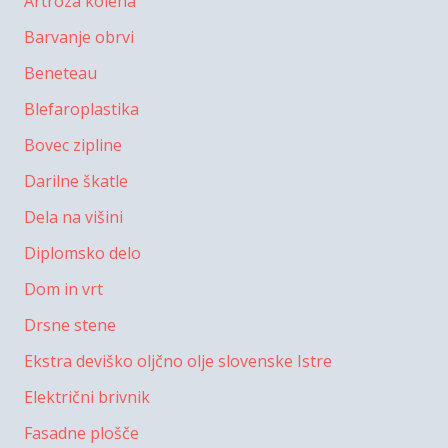
Artroza kolena
Barvanje obrvi
Beneteau
Blefaroplastika
Bovec zipline
Darilne škatle
Dela na višini
Diplomsko delo
Dom in vrt
Drsne stene
Ekstra deviško oljčno olje slovenske Istre
Električni brivnik
Fasadne plošče