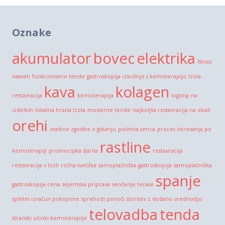
Oznake
akumulator
bovec
elektrika
fitnes
nasveti
funkcionalne tende
gastroskopija
izkušnje s kemoterapijo
Izola
kava
kolagen
restavracija
kemoterapija
logotip na
izdelkih
lokalna hrana Izola
moderne tende
najboljša restavracija na obali
orehi
osebne zgodbe o gibanju
poletna senca
proces okrevanja po
rastline
kemoterapiji
promocijska darila
restavracija
restavracija v Izoli
ročna svetilka
samoplačniška gastroskopija
samoplačniška
spanje
gastroskopija cena
sejemska priprava
senčenje terase
spletni izračun pokojnine
sprehodi ponoči
storitev z dodano vrednostjo
telovadba
tenda
stranski učinki kemoterapije