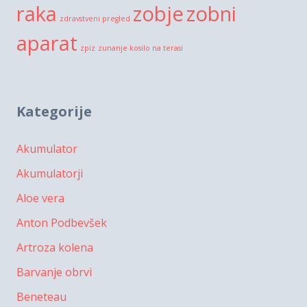
raka
zobje
zobni
zdravstveni pregled
aparat
zpiz
zunanje kosilo na terasi
Kategorije
Akumulator
Akumulatorji
Aloe vera
Anton Podbevšek
Artroza kolena
Barvanje obrvi
Beneteau