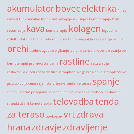
akumulator
bovec
elektrika
fitnes
nasveti
funkcionalne tende
gastroskopija
izkušnje s kemoterapijo
Izola
kava
kolagen
restavracija
kemoterapija
logotip na
izdelkih
lokalna hrana Izola
moderne tende
najboljša restavracija na obali
orehi
osebne zgodbe o gibanju
poletna senca
proces okrevanja po
rastline
kemoterapiji
promocijska darila
restavracija
restavracija v Izoli
ročna svetilka
samoplačniška gastroskopija
samoplačniška
spanje
gastroskopija cena
sejemska priprava
senčenje terase
spletni izračun pokojnine
sprehodi ponoči
storitev z dodano vrednostjo
telovadba
tenda
stranski učinki kemoterapije
za teraso
vrt
zdrava
upokojitev
hrana
zdravje
zdravljenje