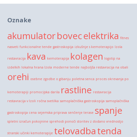
Oznake
akumulator
bovec
elektrika
fitnes
nasveti
funkcionalne tende
gastroskopija
izkušnje s kemoterapijo
Izola
kava
kolagen
restavracija
kemoterapija
logotip na
izdelkih
lokalna hrana Izola
moderne tende
najboljša restavracija na obali
orehi
osebne zgodbe o gibanju
poletna senca
proces okrevanja po
rastline
kemoterapiji
promocijska darila
restavracija
restavracija v Izoli
ročna svetilka
samoplačniška gastroskopija
samoplačniška
spanje
gastroskopija cena
sejemska priprava
senčenje terase
spletni izračun pokojnine
sprehodi ponoči
storitev z dodano vrednostjo
telovadba
tenda
stranski učinki kemoterapije