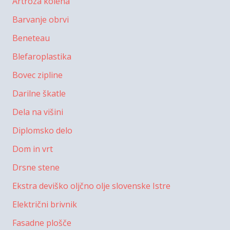
Artroza kolena
Barvanje obrvi
Beneteau
Blefaroplastika
Bovec zipline
Darilne škatle
Dela na višini
Diplomsko delo
Dom in vrt
Drsne stene
Ekstra deviško oljčno olje slovenske Istre
Električni brivnik
Fasadne plošče