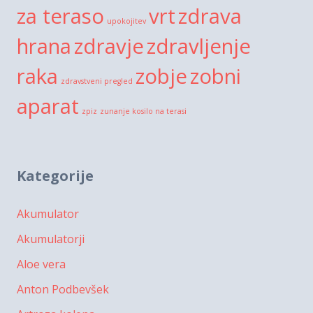
za teraso
vrt
zdrava
upokojitev
hrana
zdravje
zdravljenje
raka
zobje
zobni
zdravstveni pregled
aparat
zpiz
zunanje kosilo na terasi
Kategorije
Akumulator
Akumulatorji
Aloe vera
Anton Podbevšek