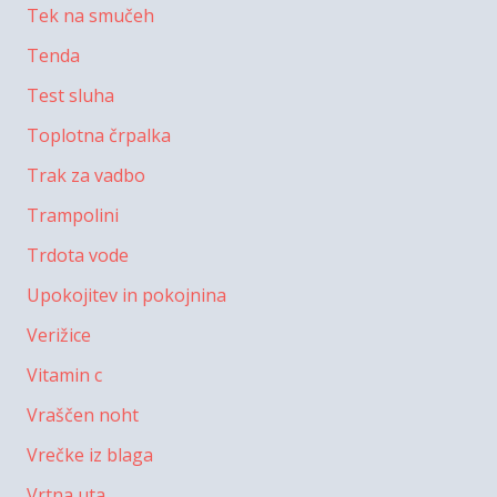
Tek na smučeh
Tenda
Test sluha
Toplotna črpalka
Trak za vadbo
Trampolini
Trdota vode
Upokojitev in pokojnina
Verižice
Vitamin c
Vraščen noht
Vrečke iz blaga
Vrtna uta