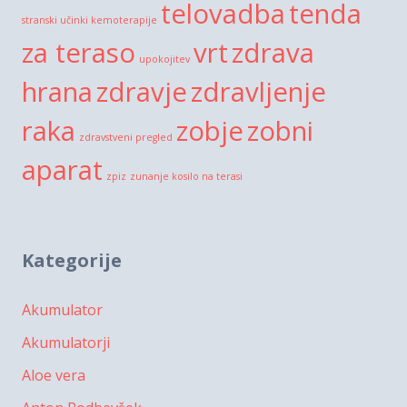
telovadba
tenda
stranski učinki kemoterapije
za teraso
vrt
zdrava
upokojitev
hrana
zdravje
zdravljenje
raka
zobje
zobni
zdravstveni pregled
aparat
zpiz
zunanje kosilo na terasi
Kategorije
Akumulator
Akumulatorji
Aloe vera