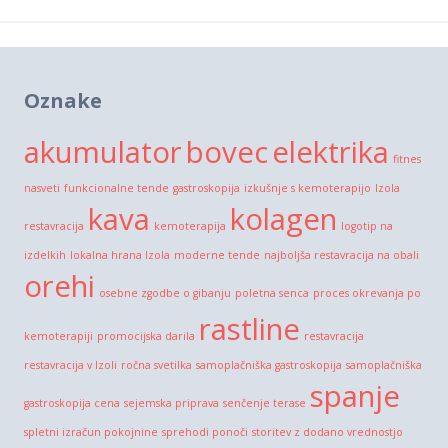
Oznake
akumulator
bovec
elektrika
fitnes
nasveti
funkcionalne tende
gastroskopija
izkušnje s kemoterapijo
Izola
kava
kolagen
restavracija
kemoterapija
logotip na
izdelkih
lokalna hrana Izola
moderne tende
najboljša restavracija na obali
orehi
osebne zgodbe o gibanju
poletna senca
proces okrevanja po
rastline
kemoterapiji
promocijska darila
restavracija
restavracija v Izoli
ročna svetilka
samoplačniška gastroskopija
samoplačniška
spanje
gastroskopija cena
sejemska priprava
senčenje terase
spletni izračun pokojnine
sprehodi ponoči
storitev z dodano vrednostjo