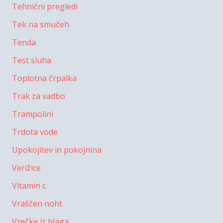
Tehnični pregledi
Tek na smučeh
Tenda
Test sluha
Toplotna črpalka
Trak za vadbo
Trampolini
Trdota vode
Upokojitev in pokojnina
Verižice
Vitamin c
Vraščen noht
Vrečke iz blaga