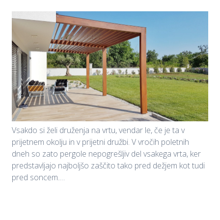
Vsakdo si želi druženja na vrtu, vendar le, če je ta v
prijetnem okolju in v prijetni družbi. V vročih poletnih
dneh so zato pergole nepogrešljiv del vsakega vrta, ker
predstavljajo najboljšo zaščito tako pred dežjem kot tudi
pred soncem.…