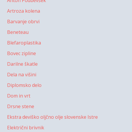
Anton Podbevšek
Artroza kolena
Barvanje obrvi
Beneteau
Blefaroplastika
Bovec zipline
Darilne škatle
Dela na višini
Diplomsko delo
Dom in vrt
Drsne stene
Ekstra deviško oljčno olje slovenske Istre
Električni brivnik