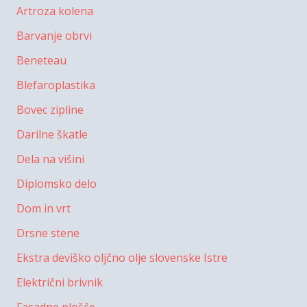
Artroza kolena
Barvanje obrvi
Beneteau
Blefaroplastika
Bovec zipline
Darilne škatle
Dela na višini
Diplomsko delo
Dom in vrt
Drsne stene
Ekstra deviško oljčno olje slovenske Istre
Električni brivnik
Fasadne plošče