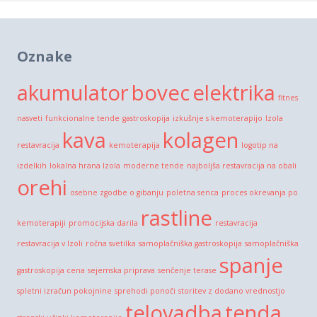
Oznake
akumulator
bovec
elektrika
fitnes
nasveti
funkcionalne tende
gastroskopija
izkušnje s kemoterapijo
Izola
kava
kolagen
restavracija
kemoterapija
logotip na
izdelkih
lokalna hrana Izola
moderne tende
najboljša restavracija na obali
orehi
osebne zgodbe o gibanju
poletna senca
proces okrevanja po
rastline
kemoterapiji
promocijska darila
restavracija
restavracija v Izoli
ročna svetilka
samoplačniška gastroskopija
samoplačniška
spanje
gastroskopija cena
sejemska priprava
senčenje terase
spletni izračun pokojnine
sprehodi ponoči
storitev z dodano vrednostjo
telovadba
tenda