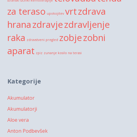
stranski učinki kemoterapije
za teraso
vrt
zdrava
upokojitev
hrana
zdravje
zdravljenje
raka
zobje
zobni
zdravstveni pregled
aparat
zpiz
zunanje kosilo na terasi
Kategorije
Akumulator
Akumulatorji
Aloe vera
Anton Podbevšek