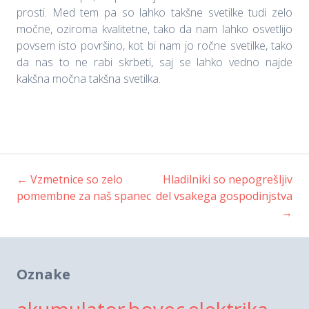
prosti. Med tem pa so lahko takšne svetilke tudi zelo
močne, oziroma kvalitetne, tako da nam lahko osvetlijo
povsem isto površino, kot bi nam jo ročne svetilke, tako
da nas to ne rabi skrbeti, saj se lahko vedno najde
kakšna močna takšna svetilka.
←
Vzmetnice so zelo
Hladilniki so nepogrešljiv
Post
pomembne za naš spanec
del vsakega gospodinjstva
→
navigation
Oznake