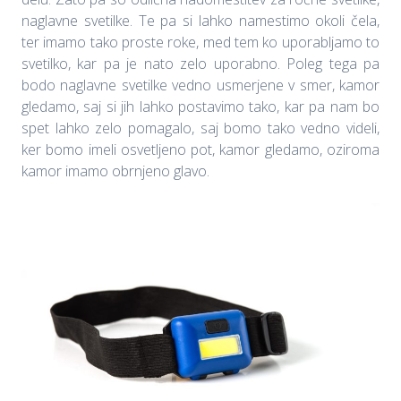
naglavne svetilke. Te pa si lahko namestimo okoli čela,
ter imamo tako proste roke, med tem ko uporabljamo to
svetilko, kar pa je nato zelo uporabno. Poleg tega pa
bodo naglavne svetilke vedno usmerjene v smer, kamor
gledamo, saj si jih lahko postavimo tako, kar pa nam bo
spet lahko zelo pomagalo, saj bomo tako vedno videli,
ker bomo imeli osvetljeno pot, kamor gledamo, oziroma
kamor imamo obrnjeno glavo.