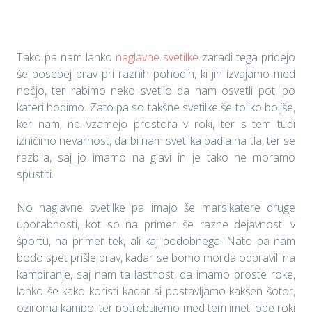
Tako pa nam lahko
naglavne svetilke
zaradi tega pridejo
še posebej prav pri raznih pohodih, ki jih izvajamo med
nočjo, ter rabimo neko svetilo da nam osvetli pot, po
kateri hodimo. Zato pa so takšne svetilke še toliko boljše,
ker nam, ne vzamejo prostora v roki, ter s tem tudi
izničimo nevarnost, da bi nam svetilka padla na tla, ter se
razbila, saj jo imamo na glavi in je tako ne moramo
spustiti.
No naglavne svetilke pa imajo še marsikatere druge
uporabnosti, kot so na primer še razne dejavnosti v
športu, na primer tek, ali kaj podobnega. Nato pa nam
bodo spet prišle prav, kadar se bomo morda odpravili na
kampiranje, saj nam ta lastnost, da imamo proste roke,
lahko še kako koristi kadar si postavljamo kakšen šotor,
oziroma kampo, ter potrebujemo med tem imeti obe roki