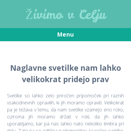
Živimo v Celju
Menu
Skip
to
content
Naglavne svetilke nam lahko
velikokrat pridejo prav
Svetilke so lahko zelo priročen pripomoček pri raznih
vsakodnevnih opravilih, ki jih moramo opraviti. Velikokrat
pa je težava v temu, da nam svetilke vzamejo eno roko,
oziroma jih moramo držati v roki, da jih lahko
uporabljamo, kar pa nas lahko nato nekoliko limitira pri
delu. Zato pa so odlična nadomestitev za ročne svetilke,