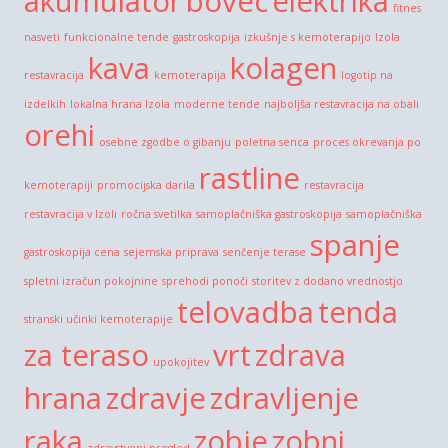
akumulator
bovec
elektrika
fitnes
nasveti
funkcionalne tende
gastroskopija
izkušnje s kemoterapijo
Izola
kava
kolagen
restavracija
kemoterapija
logotip na
izdelkih
lokalna hrana Izola
moderne tende
najboljša restavracija na obali
orehi
osebne zgodbe o gibanju
poletna senca
proces okrevanja po
rastline
kemoterapiji
promocijska darila
restavracija
restavracija v Izoli
ročna svetilka
samoplačniška gastroskopija
samoplačniška
spanje
gastroskopija cena
sejemska priprava
senčenje terase
spletni izračun pokojnine
sprehodi ponoči
storitev z dodano vrednostjo
telovadba
tenda
stranski učinki kemoterapije
za teraso
vrt
zdrava
upokojitev
hrana
zdravje
zdravljenje
raka
zobje
zobni
zdravstveni pregled