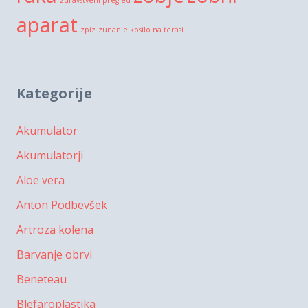
aparat
zpiz
zunanje kosilo na terasi
Kategorije
Akumulator
Akumulatorji
Aloe vera
Anton Podbevšek
Artroza kolena
Barvanje obrvi
Beneteau
Blefaroplastika