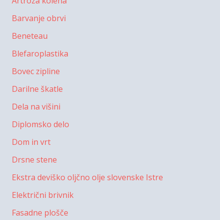
Artroza kolena
Barvanje obrvi
Beneteau
Blefaroplastika
Bovec zipline
Darilne škatle
Dela na višini
Diplomsko delo
Dom in vrt
Drsne stene
Ekstra deviško oljčno olje slovenske Istre
Električni brivnik
Fasadne plošče