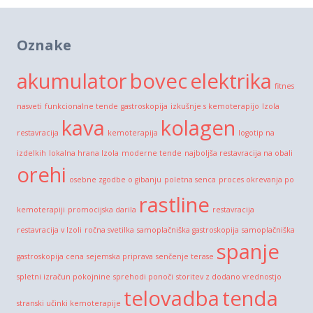
Oznake
akumulator
bovec
elektrika
fitnes
nasveti
funkcionalne tende
gastroskopija
izkušnje s kemoterapijo
Izola
kava
kolagen
restavracija
kemoterapija
logotip na
izdelkih
lokalna hrana Izola
moderne tende
najboljša restavracija na obali
orehi
osebne zgodbe o gibanju
poletna senca
proces okrevanja po
rastline
kemoterapiji
promocijska darila
restavracija
restavracija v Izoli
ročna svetilka
samoplačniška gastroskopija
samoplačniška
spanje
gastroskopija cena
sejemska priprava
senčenje terase
spletni izračun pokojnine
sprehodi ponoči
storitev z dodano vrednostjo
telovadba
tenda
stranski učinki kemoterapije