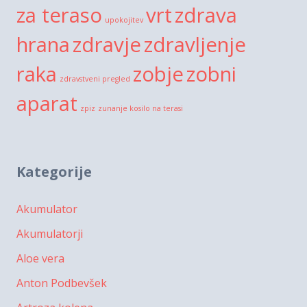
za teraso
vrt
zdrava
upokojitev
hrana
zdravje
zdravljenje
raka
zobje
zobni
zdravstveni pregled
aparat
zpiz
zunanje kosilo na terasi
Kategorije
Akumulator
Akumulatorji
Aloe vera
Anton Podbevšek