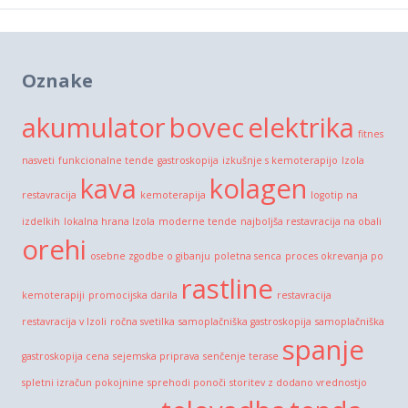
Oznake
akumulator
bovec
elektrika
fitnes
nasveti
funkcionalne tende
gastroskopija
izkušnje s kemoterapijo
Izola
kava
kolagen
restavracija
kemoterapija
logotip na
izdelkih
lokalna hrana Izola
moderne tende
najboljša restavracija na obali
orehi
osebne zgodbe o gibanju
poletna senca
proces okrevanja po
rastline
kemoterapiji
promocijska darila
restavracija
restavracija v Izoli
ročna svetilka
samoplačniška gastroskopija
samoplačniška
spanje
gastroskopija cena
sejemska priprava
senčenje terase
spletni izračun pokojnine
sprehodi ponoči
storitev z dodano vrednostjo