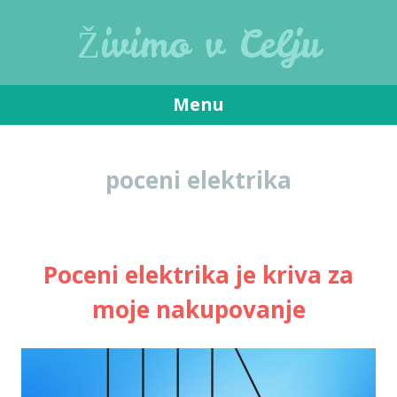
Živimo v Celju
Menu
Skip
to
poceni elektrika
content
Poceni elektrika je kriva za
moje nakupovanje