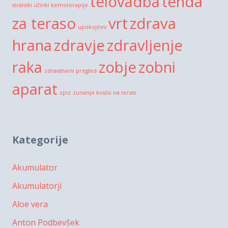
telovadba
tenda
stranski učinki kemoterapije
za teraso
vrt
zdrava
upokojitev
hrana
zdravje
zdravljenje
raka
zobje
zobni
zdravstveni pregled
aparat
zpiz
zunanje kosilo na terasi
Kategorije
Akumulator
Akumulatorji
Aloe vera
Anton Podbevšek