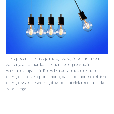
Tako poceni elektrika je razlog, zakaj še vedno nisem
zamenjala ponudnika električne energije v naši
večstanovanjski hiši. Kot velika porabnica električne
energije mi je zelo pomembno, da mi ponudnik električne
energije vsak mesec zagotovi poceni elektriko, saj lahko
zaradi tega…