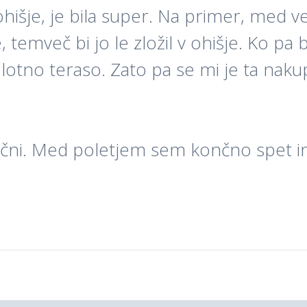
 ohišje, je bila super. Na primer, med v
 temveč bi jo le zložil v ohišje. Ko pa bi
otno teraso. Zato pa se mi je ta nakup z
dlični. Med poletjem sem končno spet im