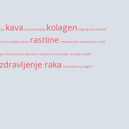
kava
kolagen
cija
kemoterapija
logotip na izdelkih
rastline
promocijska darila
restavracija
restavracija v Izoli
sprehodi ponoči
storitev z dodano vrednostjo
stranski učinki
zdravljenje raka
zdravstveni pregled