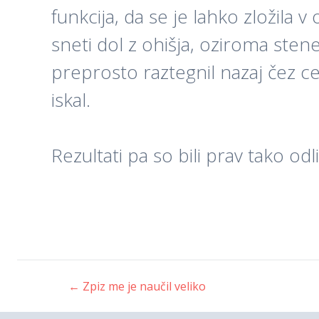
funkcija, da se je lahko zložila v
sneti dol z ohišja, oziroma stene,
preprosto raztegnil nazaj čez cel
iskal.
Rezultati pa so bili prav tako o
←
Zpiz me je naučil veliko
Post