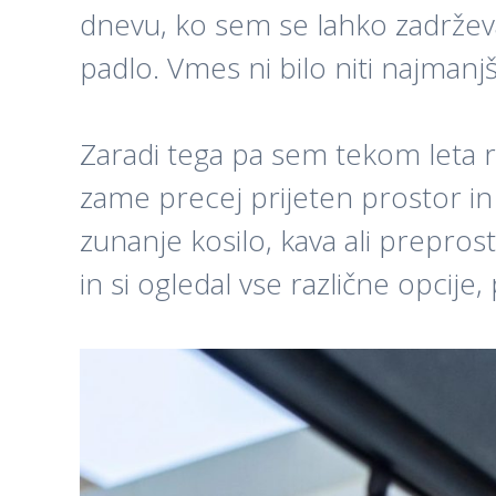
dnevu, ko sem se lahko zadrževal
padlo. Vmes ni bilo niti najmanj
Zaradi tega pa sem tekom leta ra
zame precej prijeten prostor in s
zunanje kosilo, kava ali prepros
in si ogledal vse različne opcije