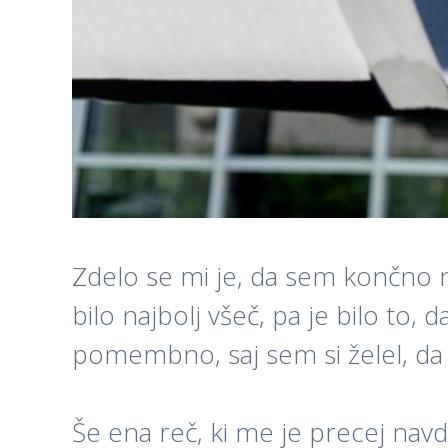
Zdelo se mi je, da sem končno na
bilo najbolj všeč, pa je bilo to
pomembno, saj sem si želel, da s
Še ena reč, ki me je precej navduš