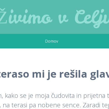
Živimo v Celj
Domov
eraso mi je rešila gl
kako se je moja čudovita in prijetna t
 na terasi pa nobene sence. Zaradi teg