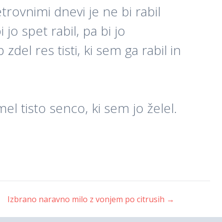
etrovnimi dnevi je ne bi rabil
 jo spet rabil, pa bi jo
del res tisti, ki sem ga rabil in
el tisto senco, ki sem jo želel.
Izbrano naravno milo z vonjem po citrusih
→