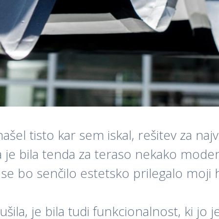
šel tisto kar sem iskal, rešitev za najv
, da je bila tenda za teraso nekako mode
e bo senčilo estetsko prilegalo moji h
ila, je bila tudi funkcionalnost, ki jo j