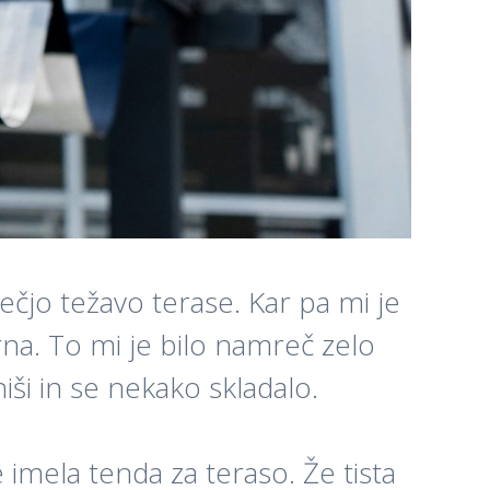
ečjo težavo terase. Kar pa mi je
rna. To mi je bilo namreč zelo
iši in se nekako skladalo.
e imela tenda za teraso. Že tista