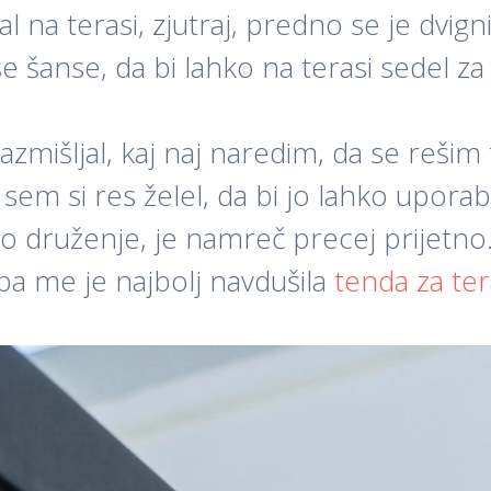
 na terasi, zjutraj, predno se je dvigni
še šanse, da bi lahko na terasi sedel z
zmišljal, kaj naj naredim, da se rešim 
em si res želel, da bi jo lahko uporabl
to druženje, je namreč precej prijetno
, pa me je najbolj navdušila
tenda za te