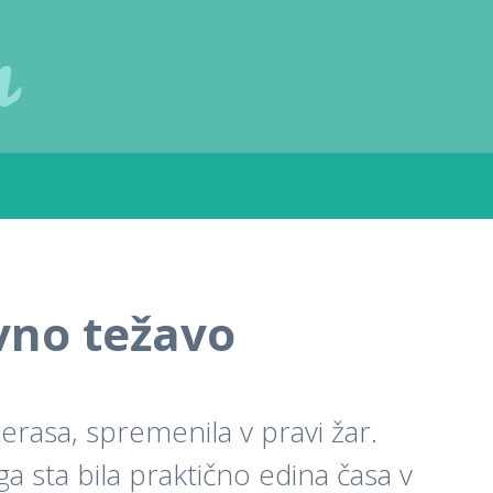
u
avno težavo
erasa, spremenila v pravi žar.
a sta bila praktično edina časa v