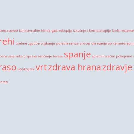
itnes nasveti
funkcionalne tende
gastroskopija
izkušnje s kemoterapijo
Izola restavra
rehi
osebne zgodbe o gibanju
poletna senca
proces okrevanja po kemoterapiji
spanje
 cena
sejemska priprava
senčenje terase
spletni izračun pokojnine
raso
vrt
zdrava hrana
zdravje
upokojitev
terasi