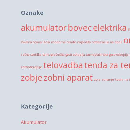
navigation
Oznake
akumulator
bovec
elektrika
f
o
lokalna hrana Izola
moderne tende
najboljša restavracija na obali
ročna svetilka
samoplačniška gastroskopija
samoplačniška gastroskopija
telovadba
tenda za te
kemoterapije
zobje
zobni aparat
zpiz
zunanje kosilo na 
Kategorije
Akumulator