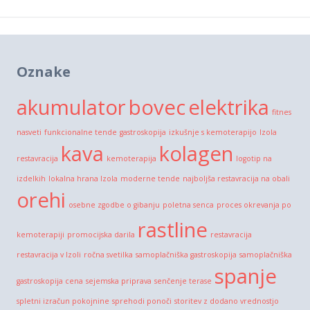
Oznake
akumulator
bovec
elektrika
fitnes
nasveti
funkcionalne tende
gastroskopija
izkušnje s kemoterapijo
Izola
kava
kolagen
restavracija
kemoterapija
logotip na
izdelkih
lokalna hrana Izola
moderne tende
najboljša restavracija na obali
orehi
osebne zgodbe o gibanju
poletna senca
proces okrevanja po
rastline
kemoterapiji
promocijska darila
restavracija
restavracija v Izoli
ročna svetilka
samoplačniška gastroskopija
samoplačniška
spanje
gastroskopija cena
sejemska priprava
senčenje terase
spletni izračun pokojnine
sprehodi ponoči
storitev z dodano vrednostjo