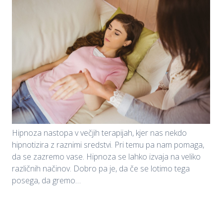
Hipnoza nastopa v večjih terapijah, kjer nas nekdo
hipnotizira z raznimi sredstvi. Pri temu pa nam pomaga,
da se zazremo vase. Hipnoza se lahko izvaja na veliko
različnih načinov. Dobro pa je, da če se lotimo tega
posega, da gremo…