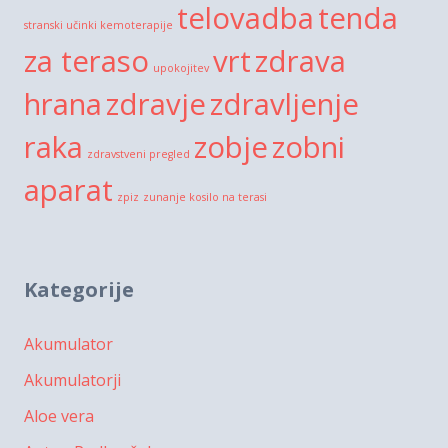
telovadba
tenda
stranski učinki kemoterapije
za teraso
vrt
zdrava
upokojitev
hrana
zdravje
zdravljenje
raka
zobje
zobni
zdravstveni pregled
aparat
zpiz
zunanje kosilo na terasi
Kategorije
Akumulator
Akumulatorji
Aloe vera