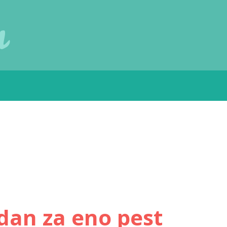
u
 dan za eno pest