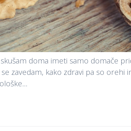
skušam doma imeti samo domače pridel
se zavedam, kako zdravi pa so orehi 
kološke…