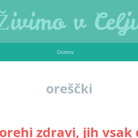
Živimo v Celj
Domov
oreščki
orehi zdravi, jih vsak