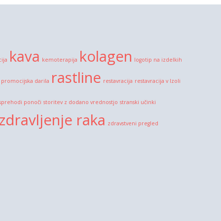
kava
kolagen
cija
kemoterapija
logotip na izdelkih
rastline
promocijska darila
restavracija
restavracija v Izoli
sprehodi ponoči
storitev z dodano vrednostjo
stranski učinki
zdravljenje raka
zdravstveni pregled