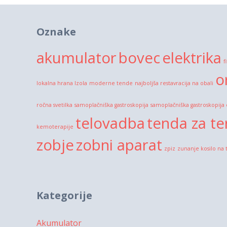
Oznake
akumulator
bovec
elektrika
f
o
lokalna hrana Izola
moderne tende
najboljša restavracija na obali
ročna svetilka
samoplačniška gastroskopija
samoplačniška gastroskopija
telovadba
tenda za te
kemoterapije
zobje
zobni aparat
zpiz
zunanje kosilo na 
Kategorije
Akumulator