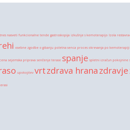
itnes nasveti
funkcionalne tende
gastroskopija
izkušnje s kemoterapijo
Izola restavra
rehi
osebne zgodbe o gibanju
poletna senca
proces okrevanja po kemoterapiji
spanje
 cena
sejemska priprava
senčenje terase
spletni izračun pokojnine
raso
vrt
zdrava hrana
zdravje
upokojitev
terasi